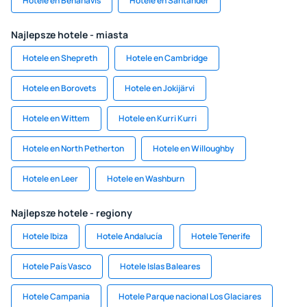
Hotele en Benahavís
Hotele en Santander
Najlepsze hotele - miasta
Hotele en Shepreth
Hotele en Cambridge
Hotele en Borovets
Hotele en Jokijärvi
Hotele en Wittem
Hotele en Kurri Kurri
Hotele en North Petherton
Hotele en Willoughby
Hotele en Leer
Hotele en Washburn
Najlepsze hotele - regiony
Hotele Ibiza
Hotele Andalucía
Hotele Tenerife
Hotele País Vasco
Hotele Islas Baleares
Hotele Campania
Hotele Parque nacional Los Glaciares