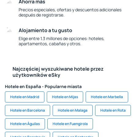
Ahorra más
Precios especiales, ofertas y descuentos adicionales
después de registrarse.
Alojamiento a tu gusto
Elige entre 1.3 millones de opciones: hoteles,
apartamentos, cabañas y otros.
Najczęściej wyszukiwane hotele przez
użytkowników eSky
Hotele en España - Popularne miasta
Hotele en Madrid
Hotele en Mijas
Hotele en Marbella
Hotele en Barcelona
Hotele en Malaga
Hotele en Rota
Hotele en Águilas
Hotele en Fuengirola