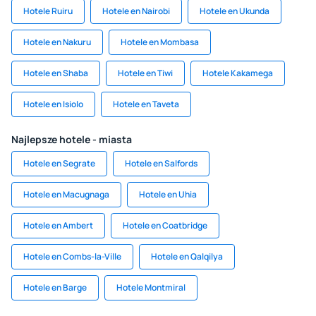
Hotele Ruiru
Hotele en Nairobi
Hotele en Ukunda
Hotele en Nakuru
Hotele en Mombasa
Hotele en Shaba
Hotele en Tiwi
Hotele Kakamega
Hotele en Isiolo
Hotele en Taveta
Najlepsze hotele - miasta
Hotele en Segrate
Hotele en Salfords
Hotele en Macugnaga
Hotele en Uhia
Hotele en Ambert
Hotele en Coatbridge
Hotele en Combs-la-Ville
Hotele en Qalqilya
Hotele en Barge
Hotele Montmiral