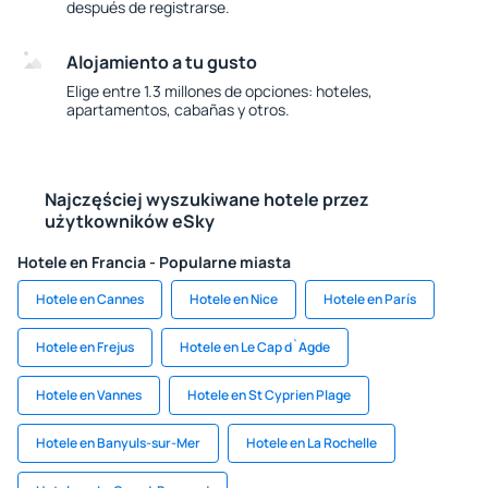
después de registrarse.
Alojamiento a tu gusto
Elige entre 1.3 millones de opciones: hoteles,
apartamentos, cabañas y otros.
Najczęściej wyszukiwane hotele przez
użytkowników eSky
Hotele en Francia - Popularne miasta
Hotele en Cannes
Hotele en Nice
Hotele en París
Hotele en Frejus
Hotele en Le Cap d`Agde
Hotele en Vannes
Hotele en St Cyprien Plage
Hotele en Banyuls-sur-Mer
Hotele en La Rochelle