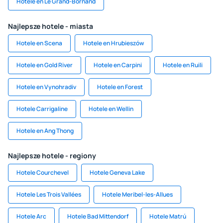
Hotele en Le Grand-Bornand
Najlepsze hotele - miasta
Hotele en Scena
Hotele en Hrubieszów
Hotele en Gold River
Hotele en Carpini
Hotele en Ruili
Hotele en Vynohradiv
Hotele en Forest
Hotele Carrigaline
Hotele en Wellin
Hotele en Ang Thong
Najlepsze hotele - regiony
Hotele Courchevel
Hotele Geneva Lake
Hotele Les Trois Vallées
Hotele Meribel-les-Allues
Hotele Arc
Hotele Bad Mittendorf
Hotele Matrú