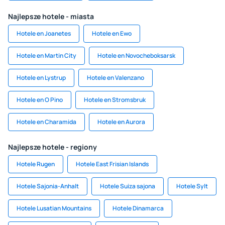
Najlepsze hotele - miasta
Hotele en Joanetes
Hotele en Ewo
Hotele en Martin City
Hotele en Novocheboksarsk
Hotele en Lystrup
Hotele en Valenzano
Hotele en O Pino
Hotele en Stromsbruk
Hotele en Charamida
Hotele en Aurora
Najlepsze hotele - regiony
Hotele Rugen
Hotele East Frisian Islands
Hotele Sajonia-Anhalt
Hotele Suiza sajona
Hotele Sylt
Hotele Lusatian Mountains
Hotele Dinamarca