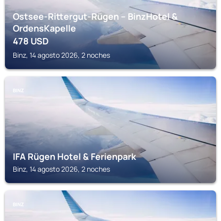
Ostsee-Rittergut-Rügen – BinzHotel &
OrdensKapelle
478
USD
Binz, 14 agosto 2026, 2 noches
BINZ
IFA Rügen Hotel & Ferienpark
Binz, 14 agosto 2026, 2 noches
BINZ