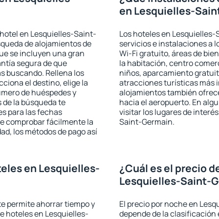
en Lesquielles-Sai
hotel en Lesquielles-Saint-
Los hoteles en Lesquielles-
squeda de alojamientos de
servicios e instalaciones a
que se incluyen una gran
Wi-Fi gratuito, áreas de bie
antía segura de que
la habitación, centro comer
s buscando. Rellena los
niños, aparcamiento gratuito
iona el destino, elige la
atracciones turísticas más 
número de huéspedes y
alojamientos también ofrece
s de la búsqueda te
hacia el aeropuerto. En al
es para las fechas
visitar los lugares de inter
de comprobar fácilmente la
Saint-Germain.
udad, los métodos de pago así
eles en Lesquielles-
¿Cuál es el precio d
Lesquielles-Saint-
 te permite ahorrar tiempo y
El precio por noche en Lesq
de hoteles en Lesquielles-
depende de la clasificación e