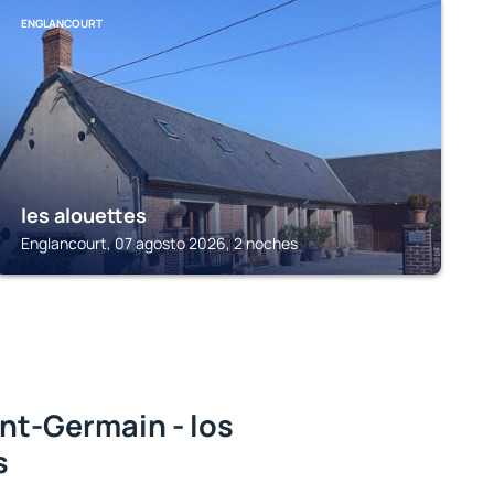
ENGLANCOURT
les alouettes
Englancourt, 07 agosto 2026, 2 noches
nt-Germain - los
s