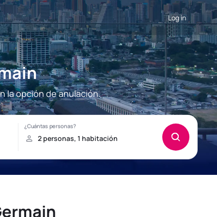
Log in
rmain
n la opción de anulación.
Germain