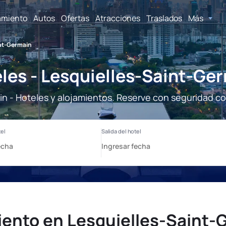
amiento
Autos
Ofertas
Atracciones
Traslados
Más
int-Germain
les - Lesquielles-Saint-Ge
n - Hoteles y alojamientos. Reserve con seguridad co
iento en Lesquielles-Saint-