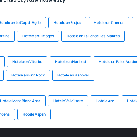
le przez użytkowników eSky
Hotele en Le Cap d`Agde
Hotele en Frejus
Hotele en Cannes
orzine
Hotele en Limoges
Hotele en La Londe-les-Maures
Hotele en Viterbo
Hotele en Haripad
Hotele en Palos Verde
Hotele en Finn Rock
Hotele en Hanover
Hotele Mont Blanc Area
Hotele Val d'Isère
Hotele Arc
Hotel
endena
Hotele Aspen