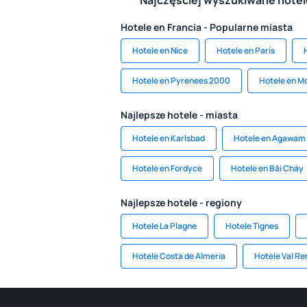
Najczęściej wyszukiwane hote
Hotele en Francia - Popularne miasta
Hotele en Nice
Hotele en París
Hotele en Pyrenees 2000
Hotele en M
Najlepsze hotele - miasta
Hotele en Karlsbad
Hotele en Agawam
Hotele en Fordyce
Hotele en Băi Cháy
Najlepsze hotele - regiony
Hotele La Plagne
Hotele Tignes
Hotele Costa de Almeria
Hotele Val R