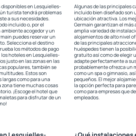
 disponibles en Lesquielles-
Algunas de las principales c
gún turista tendrá problemas
incluido bien diseñado son 
uste a sus necesidades.
ubicación atractiva. Los me
odo incluido o, por el
Germain garantizan el más a
n ambiente acogedor y un
amplia variedad de instalac
ermain puedes reservar un
alojamientos de alto nivel o
o. Selecciona el destino
de las principales atraccio
mprueba los métodos de pago
huéspedes tienen la posibil
 los hoteles en Lesquielles-
gratuito así como de elegir 
 justo en las zonas en las
adapte perfectamente a sus 
icas populares, también se
probablemente ofrezca un m
multitudes. Estos son
como un spa o gimnasio, así
s largas como para una
pequeños. El mejor alojami
a zona tiene muchas cosas
la opción perfecta para parej
torio. ¡Escoge el hotel que
como para empresas que des
maletas para disfrutar de un
empleados.
smo!
en Lesquielles-
¿Qué instalaciones 