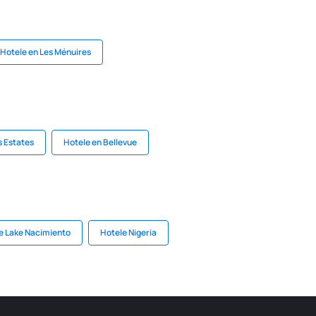
Hotele en Les Ménuires
s Estates
Hotele en Bellevue
e Lake Nacimiento
Hotele Nigeria