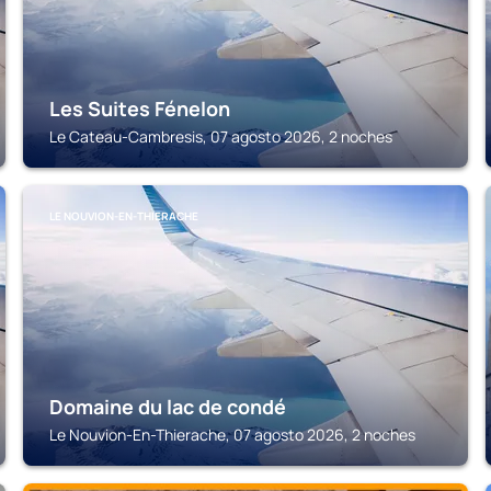
Les Suites Fénelon
Le Cateau-Cambresis, 07 agosto 2026, 2 noches
LE NOUVION-EN-THIERACHE
Domaine du lac de condé
Le Nouvion-En-Thierache, 07 agosto 2026, 2 noches