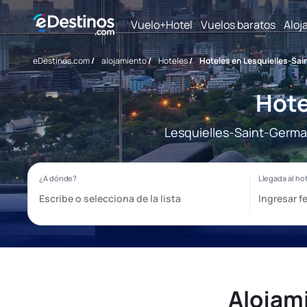
Vuelo+Hotel
Vuelos baratos
Aloj
eDestinos.com
/
alojamiento
/
Hoteles
/
Hoteles en Lesquielles-Sa
Hote
Lesquielles-Saint-Germai
Alojam