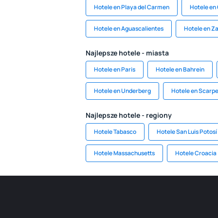
Hotele en Playa del Carmen
Hotele en
Hotele en Aguascalientes
Hotele en Z
Najlepsze hotele - miasta
Hotele en Paris
Hotele en Bahrein
Hotele en Underberg
Hotele en Scarpe
Najlepsze hotele - regiony
Hotele Tabasco
Hotele San Luis Potosí
Hotele Massachusetts
Hotele Croacia