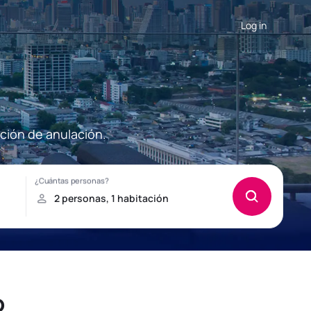
Log in
pción de anulación.
o