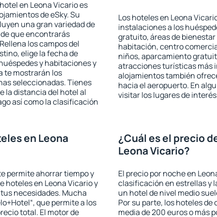
hotel en Leona Vicario es
lojamientos de eSky. Su
Los hoteles en Leona Vicario
cluyen una gran variedad de
instalaciones a los huéspe
a de que encontrarás
gratuito, áreas de bienestar
Rellena los campos del
habitación, centro comercia
tino, elige la fecha de
niños, aparcamiento gratuito
 huéspedes y habitaciones y
atracciones turísticas más 
a te mostrarán los
alojamientos también ofrece
chas seleccionadas. Tienes
hacia el aeropuerto. En al
 la distancia del hotel al
visitar los lugares de inter
ago así como la clasificación
eles en Leona
¿Cuál es el precio d
Leona Vicario?
 te permite ahorrar tiempo y
El precio por noche en Leona
de hoteles en Leona Vicario y
clasificación en estrellas y
a tus necesidades. Mucha
un hotel de nivel medio suel
lo+Hotel“, que permite a los
Por su parte, los hoteles de
ecio total. El motor de
media de 200 euros o más p