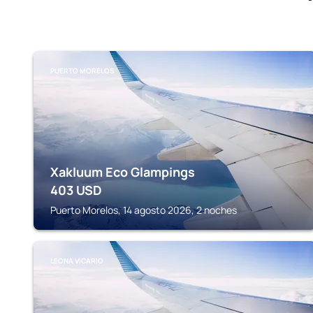
PUERTO MORELOS
Xakluum Eco Glampings
403
USD
Puerto Morelos, 14 agosto 2026, 2 noches
LEONA VICARIO