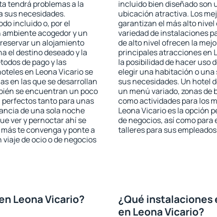
sta tendrá problemas a la
incluido bien diseñado son 
 a sus necesidades.
ubicación atractiva. Los me
odo incluido o, por el
garantizan el más alto nivel
n ambiente acogedor y un
variedad de instalaciones p
 reservar un alojamiento
de alto nivel ofrecen la mejo
a el destino deseado y la
principales atracciones en 
todos de pago y las
la posibilidad de hacer uso 
hoteles en Leona Vicario se
elegir una habitación o una
as en las que se desarrollan
sus necesidades. Un hotel d
mbién se encuentran un poco
un menú variado, zonas de b
n perfectos tanto para unas
como actividades para los m
ancia de una sola noche
Leona Vicario es la opción pe
e ver y pernoctar ahí se
de negocios, así como para
e más te convenga y ponte a
talleres para sus empleados
 viaje de ocio o de negocios
en Leona Vicario?
¿Qué instalaciones 
en Leona Vicario?