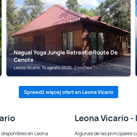
LEONA VICARIO
Nagual Yoga Jungle Retreat @Route De
Cenote
Leona Vicario, 14 agosto 2026, 2 noches
Sprawdź więcej ofert en Leona Vicario
ario
Leona Vicario -
s disponibles en Leona
Algunas de las principales c