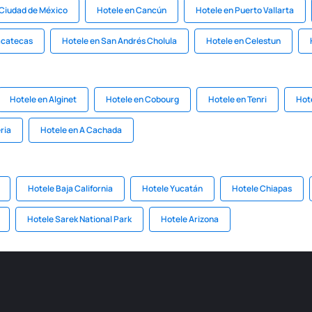
 Ciudad de México
Hotele en Cancún
Hotele en Puerto Vallarta
acatecas
Hotele en San Andrés Cholula
Hotele en Celestun
Hotele en Alginet
Hotele en Cobourg
Hotele en Tenri
Hot
ria
Hotele en A Cachada
Hotele Baja California
Hotele Yucatán
Hotele Chiapas
Hotele Sarek National Park
Hotele Arizona