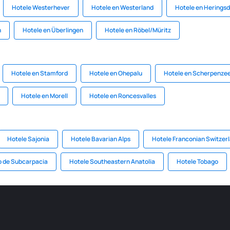
Hotele Westerhever
Hotele en Westerland
Hotele en Heringsd
n
Hotele en Überlingen
Hotele en Röbel/Müritz
Hotele en Stamford
Hotele en Ohepalu
Hotele en Scherpenzee
Hotele en Morell
Hotele en Roncesvalles
Hotele Sajonia
Hotele Bavarian Alps
Hotele Franconian Switzer
o de Subcarpacia
Hotele Southeastern Anatolia
Hotele Tobago