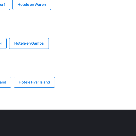
orf
Hotele en Waren
l
Hotele en Gamba
land
Hotele Hvar Island