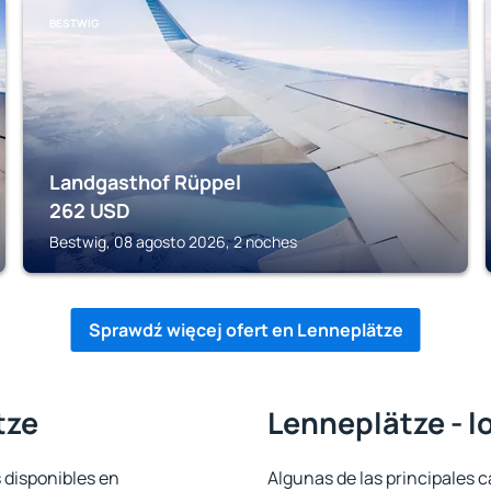
BESTWIG
Landgasthof Rüppel
262
USD
Bestwig, 08 agosto 2026, 2 noches
Sprawdź więcej ofert en Lenneplätze
tze
Lenneplätze - l
 disponibles en
Algunas de las principales c