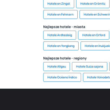
Hotele en Zingst
Hotele en Grömitz
Hotele en Fehmarn
Hotele en Schweri
Najlepsze hotele - miasta
Hotele Ardheslaig
Hotele en Orford
Hotele en Yongkang
Hotele en Inukjuak
Najlepsze hotele - regiony
Hotele Allgau
Hotele Suiza sajona
Hotele Océano Índico
Hotele Voivodat