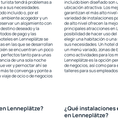
 turista tendrá problemas a
incluido bien diseñado son 
te a sus necesidades.
ubicación atractiva. Los me
odo incluido o, por el
garantizan el más alto nivel
n ambiente acogedor y un
variedad de instalaciones p
eservar un alojamiento con
de alto nivel ofrecen la mejo
 destino deseado y la
principales atracciones en 
todos de pago y las
posibilidad de hacer uso de
hoteles en Lenneplätze se
elegir una habitación o una
as en las que se desarrollan
sus necesidades. Un hotel d
mbién se encuentran un poco
un menú variado, zonas de b
n perfectos tanto para unas
como actividades para los m
ancia de una sola noche
Lenneplätze es la opción per
e ver y pernoctar ahí se
de negocios, así como para
e más te convenga y ponte a
talleres para sus empleados
 viaje de ocio o de negocios
 en Lenneplätze?
¿Qué instalaciones 
en Lenneplätze?