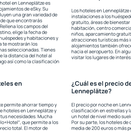
hotel en Lenneplätze es
lojamientos de eSky. Su
Los hoteles en Lenneplätze o
cluyen una gran variedad de
instalaciones a los huéspe
a de que encontrarás
gratuito, áreas de bienestar
Rellena los campos del
habitación, centro comercia
tino, elige la fecha de
niños, aparcamiento gratuito
 huéspedes y habitaciones y
atracciones turísticas más 
a te mostrarán los
alojamientos también ofrece
chas seleccionadas. Tienes
hacia el aeropuerto. En al
 la distancia del hotel al
visitar los lugares de inter
ago así como la clasificación
eles en
¿Cuál es el precio d
Lenneplätze?
 te permite ahorrar tiempo y
El precio por noche en Lenn
de hoteles en Lenneplätze y
clasificación en estrellas y
a tus necesidades. Mucha
un hotel de nivel medio suel
lo+Hotel“, que permite a los
Por su parte, los hoteles de
ecio total. El motor de
media de 200 euros o más p