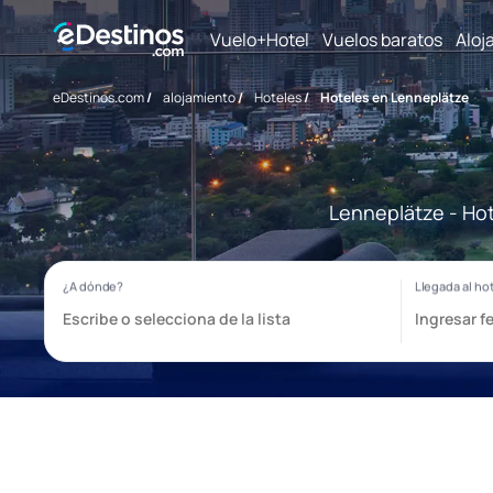
Vuelo+Hotel
Vuelos baratos
Aloj
eDestinos.com
/
alojamiento
/
Hoteles
/
Hoteles en Lenneplätze
Lenneplätze - Hot