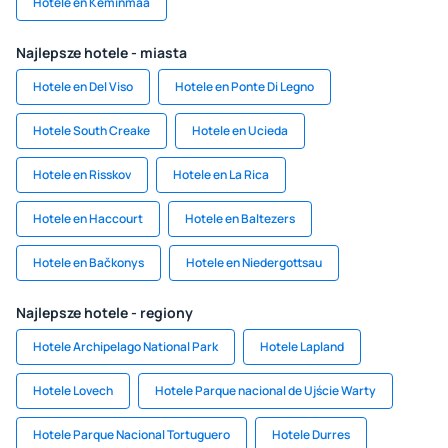
Hotele en Keminmaa
Najlepsze hotele - miasta
Hotele en Del Viso
Hotele en Ponte Di Legno
Hotele South Creake
Hotele en Ucieda
Hotele en Risskov
Hotele en La Rica
Hotele en Haccourt
Hotele en Baltezers
Hotele en Bačkonys
Hotele en Niedergottsau
Najlepsze hotele - regiony
Hotele Archipelago National Park
Hotele Lapland
Hotele Lovech
Hotele Parque nacional de Ujście Warty
Hotele Parque Nacional Tortuguero
Hotele Durres