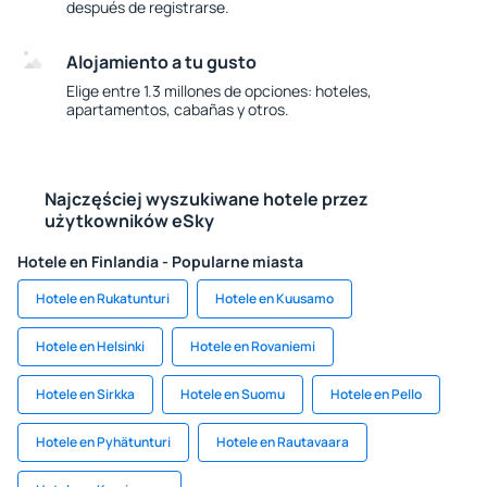
después de registrarse.
Alojamiento a tu gusto
Elige entre 1.3 millones de opciones: hoteles,
apartamentos, cabañas y otros.
Najczęściej wyszukiwane hotele przez
użytkowników eSky
Hotele en Finlandia - Popularne miasta
Hotele en Rukatunturi
Hotele en Kuusamo
Hotele en Helsinki
Hotele en Rovaniemi
Hotele en Sirkka
Hotele en Suomu
Hotele en Pello
Hotele en Pyhätunturi
Hotele en Rautavaara