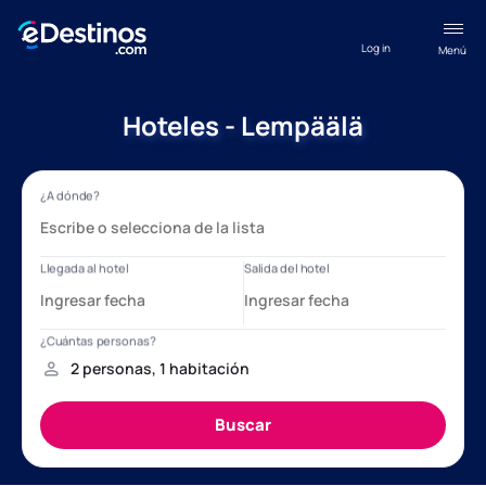
Log in
Menú
Hoteles - Lempäälä