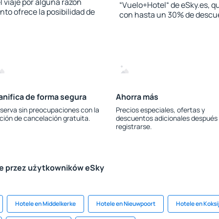
l viaje por alguna razón
“Vuelo+Hotel“ de eSky.es, qu
to ofrece la posibilidad de
con hasta un 30% de descu
anifica de forma segura
Ahorra más
serva sin preocupaciones con la
Precios especiales, ofertas y
ción de cancelación gratuita.
descuentos adicionales después
registrarse.
le przez użytkowników eSky
Hotele en Middelkerke
Hotele en Nieuwpoort
Hotele en Koksi