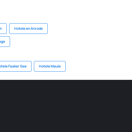
en
Hotele en Anrode
aga
tele Faaker See
Hotele Maule