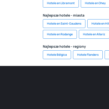
Hotele en Libramont
Hotele en Ohey
Najlepsze hotele - miasta
Hotele en Saint-Gaudens
Hotele en Hi
Hotele en Rodange
Hotele en Allariz
Najlepsze hotele - regiony
Hotele Bélgica
Hotele Flanders