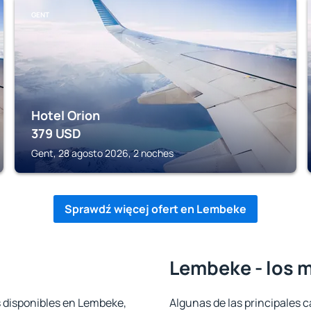
GENT
Hotel Orion
379
USD
Gent, 28 agosto 2026, 2 noches
Sprawdź więcej ofert en Lembeke
Lembeke - los 
s disponibles en Lembeke,
Algunas de las principales c