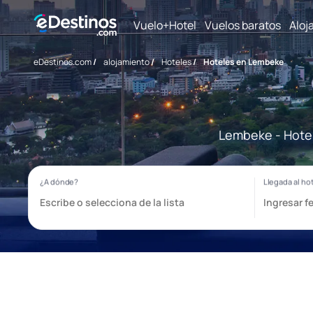
Vuelo+Hotel
Vuelos baratos
Aloj
eDestinos.com
/
alojamiento
/
Hoteles
/
Hoteles en Lembeke
Lembeke - Hotel