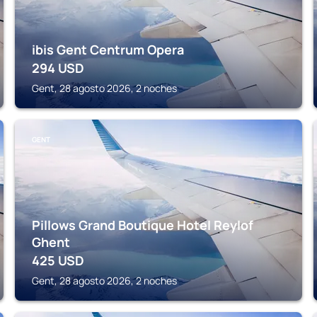
ibis Gent Centrum Opera
294
USD
Gent, 28 agosto 2026, 2 noches
GENT
Pillows Grand Boutique Hotel Reylof
Ghent
425
USD
Gent, 28 agosto 2026, 2 noches