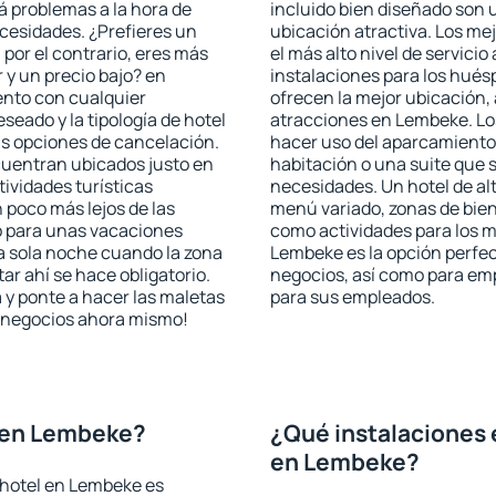
rá problemas a la hora de
incluido bien diseñado son 
ecesidades. ¿Prefieres un
ubicación atractiva. Los me
, por el contrario, eres más
el más alto nivel de servici
y un precio bajo? en
instalaciones para los huésp
nto con cualquier
ofrecen la mejor ubicación, 
seado y la tipología de hotel
atracciones en Lembeke. Los
as opciones de cancelación.
hacer uso del aparcamiento 
cuentran ubicados justo en
habitación o una suite que 
tividades turísticas
necesidades. Un hotel de al
poco más lejos de las
menú variado, zonas de bien
o para unas vacaciones
como actividades para los m
a sola noche cuando la zona
Lembeke es la opción perfect
r ahí se hace obligatorio.
negocios, así como para em
 y ponte a hacer las maletas
para sus empleados.
de negocios ahora mismo!
 en Lembeke?
¿Qué instalaciones 
en Lembeke?
 hotel en Lembeke es