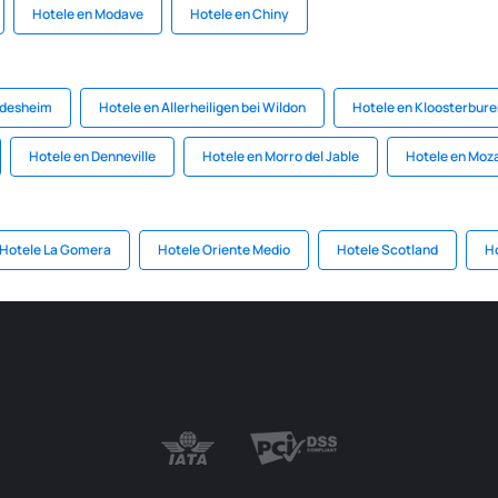
Hotele en Modave
Hotele en Chiny
ldesheim
Hotele en Allerheiligen bei Wildon
Hotele en Kloosterbur
Hotele en Denneville
Hotele en Morro del Jable
Hotele en Moz
Hotele La Gomera
Hotele Oriente Medio
Hotele Scotland
Ho