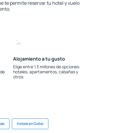
e te permite reservar tu hotel y vuelo
ento.
Alojamiento a tu gusto
Elige entre 1.3 millones de opciones:
 de
hoteles, apartamentos, cabañas y
otros.
jde
Hotele en Gistel