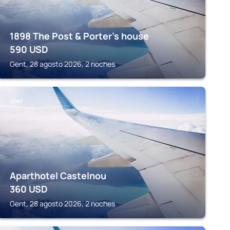
1898 The Post & Porter's house
590
USD
Gent, 28 agosto 2026, 2 noches
GENT
Aparthotel Castelnou
360
USD
Gent, 28 agosto 2026, 2 noches