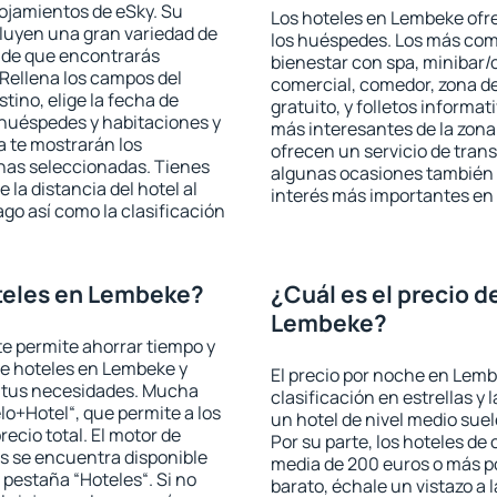
lojamientos de eSky. Su
Los hoteles en Lembeke ofre
cluyen una gran variedad de
los huéspedes. Los más comu
a de que encontrarás
bienestar con spa, minibar/c
Rellena los campos del
comercial, comedor, zona d
tino, elige la fecha de
gratuito, y folletos informat
 huéspedes y habitaciones y
más interesantes de la zon
a te mostrarán los
ofrecen un servicio de trans
chas seleccionadas. Tienes
algunas ocasiones también r
 la distancia del hotel al
interés más importantes en
ago así como la clasificación
teles en Lembeke?
¿Cuál es el precio d
Lembeke?
 te permite ahorrar tiempo y
de hoteles en Lembeke y
El precio por noche en Lemb
a tus necesidades. Mucha
clasificación en estrellas y
lo+Hotel“, que permite a los
un hotel de nivel medio suel
ecio total. El motor de
Por su parte, los hoteles de
s se encuentra disponible
media de 200 euros o más p
a pestaña “Hoteles“. Si no
barato, échale un vistazo a 