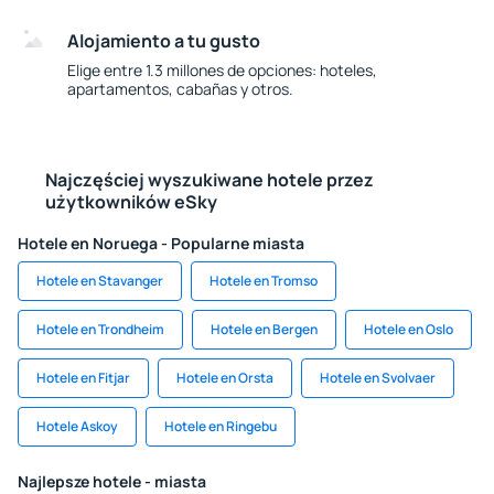
Alojamiento a tu gusto
Elige entre 1.3 millones de opciones: hoteles,
apartamentos, cabañas y otros.
Najczęściej wyszukiwane hotele przez
użytkowników eSky
Hotele en Noruega - Popularne miasta
Hotele en Stavanger
Hotele en Tromso
Hotele en Trondheim
Hotele en Bergen
Hotele en Oslo
Hotele en Fitjar
Hotele en Orsta
Hotele en Svolvaer
Hotele Askoy
Hotele en Ringebu
Najlepsze hotele - miasta