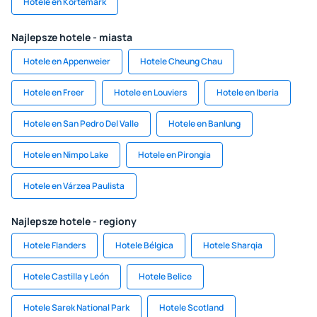
Hotele en Kortemark
Najlepsze hotele - miasta
Hotele en Appenweier
Hotele Cheung Chau
Hotele en Freer
Hotele en Louviers
Hotele en Iberia
Hotele en San Pedro Del Valle
Hotele en Banlung
Hotele en Nimpo Lake
Hotele en Pirongia
Hotele en Várzea Paulista
Najlepsze hotele - regiony
Hotele Flanders
Hotele Bélgica
Hotele Sharqia
Hotele Castilla y León
Hotele Belice
Hotele Sarek National Park
Hotele Scotland