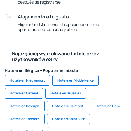
después de registrarse.
Alojamiento a tu gusto
Elige entre 1.3 millones de opciones: hoteles,
apartamentos, cabañas y otros.
Najczęściej wyszukiwane hotele przez
użytkowników eSky
Hotele en Bélgica - Popularne miasta
Hotele en Nieuwpoort
Hotele en Middelkerke
Hotele en Ostend
Hotele en Bruselas
Hotele en Koksijde
Hotele en Blaimont
Hotele en Genk
Hotele en Jabbeke
Hotele en Saint-Vith