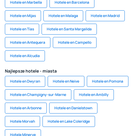
Hotele en Marbella
Hotele en Barcelona
Hotele en Mijas
Hotele en Malaga
Hotele en Madrid
Hotele en Tías
Hotele en Santa Margalida
Hotele en Antequera
Hotele en Campello
Hotele en Alcudia
Najlepsze hotele - miasta
Hotele en Dwyran
Hotele en Neive
Hotele en Pomona
Hotele en Champigny-sur-Marne
Hotele en Ambilly
Hotele en Arbonne
Hotele en Danielstown
Hotele Morvah
Hotele en Lake Coleridge
Hotele Minerve