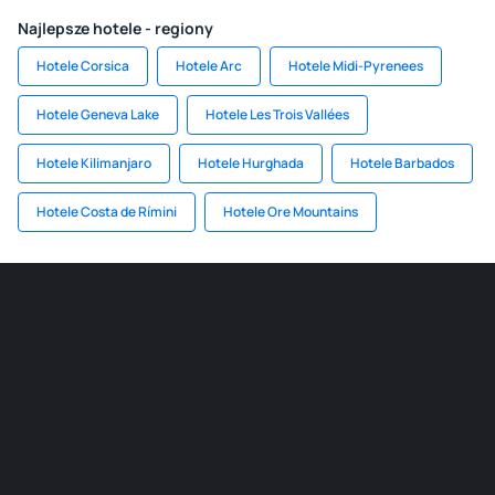
Najlepsze hotele - regiony
Hotele Corsica
Hotele Arc
Hotele Midi-Pyrenees
Hotele Geneva Lake
Hotele Les Trois Vallées
Hotele Kilimanjaro
Hotele Hurghada
Hotele Barbados
Hotele Costa de Rímini
Hotele Ore Mountains