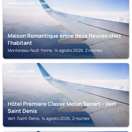
MONTEREAU-FAULT-YONNE
Maison Romantique entre deux fleuves chez
l'habitant
Montereau-fault-Yonne, 14 agosto 2026, 2 noches
VERT-SAINT-DENIS
Hôtel Premiere Classe Melun Senart - Vert
Saint Denis
Vert-Saint-Denis, 14 agosto 2026, 2 noches