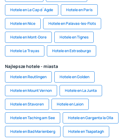
Hotele en Le Cap d`Agde
Hotele en París
Hotele en Nice
Hotele en Palavas-les-Flots
Hotele en Mont-Dore
Hotele en Tignes
Hotele Le Trayas
Hotele en Estrasburgo
Najlepsze hotele - miasta
Hotele en Reutlingen
Hotele en Golden
Hotele en Mount Vernon
Hotele en La Junta
Hotele en Stavoren
Hotele en Laion
Hotele en Taching am See
Hotele en Garganta la Olla
Hotele en Bad Marienberg
Hotele en Tsapatagh