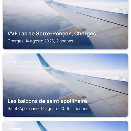
VVF Lac de Serre-Ponçon, Chorges
Chorges, 14 agosto 2026, 2 noches
SAINT-APOLLINAIRE
Les balcons de saint apollinaire
Saint-Apollinaire, 14 agosto 2026, 2 noches
CHORGES