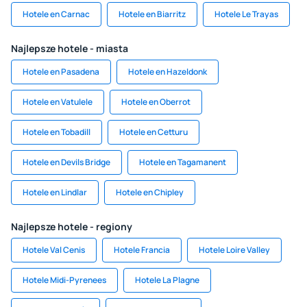
Hotele en Carnac
Hotele en Biarritz
Hotele Le Trayas
Najlepsze hotele - miasta
Hotele en Pasadena
Hotele en Hazeldonk
Hotele en Vatulele
Hotele en Oberrot
Hotele en Tobadill
Hotele en Cetturu
Hotele en Devils Bridge
Hotele en Tagamanent
Hotele en Lindlar
Hotele en Chipley
Najlepsze hotele - regiony
Hotele Val Cenis
Hotele Francia
Hotele Loire Valley
Hotele Midi-Pyrenees
Hotele La Plagne