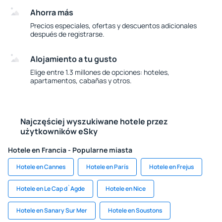
Ahorra más
Precios especiales, ofertas y descuentos adicionales
después de registrarse.
Alojamiento a tu gusto
Elige entre 1.3 millones de opciones: hoteles,
apartamentos, cabañas y otros.
Najczęściej wyszukiwane hotele przez
użytkowników eSky
Hotele en Francia - Popularne miasta
Hotele en Cannes
Hotele en París
Hotele en Frejus
Hotele en Le Cap d`Agde
Hotele en Nice
Hotele en Sanary Sur Mer
Hotele en Soustons