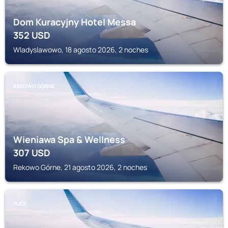
Dom Kuracyjny Hotel Messa
352
USD
Wladyslawowo, 18 agosto 2026, 2 noches
REKOWO GÓRNE
Wieniawa Spa & Wellness
307
USD
Rekowo Górne, 21 agosto 2026, 2 noches
PUCK