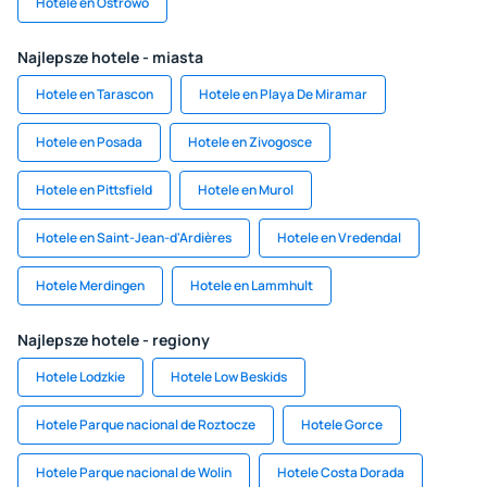
Hotele en Ostrowo
Najlepsze hotele - miasta
Hotele en Tarascon
Hotele en Playa De Miramar
Hotele en Posada
Hotele en Zivogosce
Hotele en Pittsfield
Hotele en Murol
Hotele en Saint-Jean-d'Ardières
Hotele en Vredendal
Hotele Merdingen
Hotele en Lammhult
Najlepsze hotele - regiony
Hotele Lodzkie
Hotele Low Beskids
Hotele Parque nacional de Roztocze
Hotele Gorce
Hotele Parque nacional de Wolin
Hotele Costa Dorada