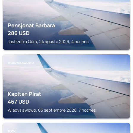
Pensjonat Barbara
286
USD
Jastrzebia Gora, 24 agosto 2026, 4 noches
WLADYSLAWOWO
Kapitan Pirat
467
USD
Wladyslawowo, 05 septiembre 2026, 7 noches
PUCK