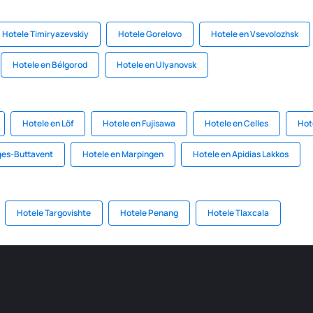
Hotele Timiryazevskiy
Hotele Gorelovo
Hotele en Vsevolozhsk
Hotele en Bélgorod
Hotele en Ulyanovsk
Hotele en Löf
Hotele en Fujisawa
Hotele en Celles
Hot
ges-Buttavent
Hotele en Marpingen
Hotele en Apidias Lakkos
Hotele Targovishte
Hotele Penang
Hotele Tlaxcala