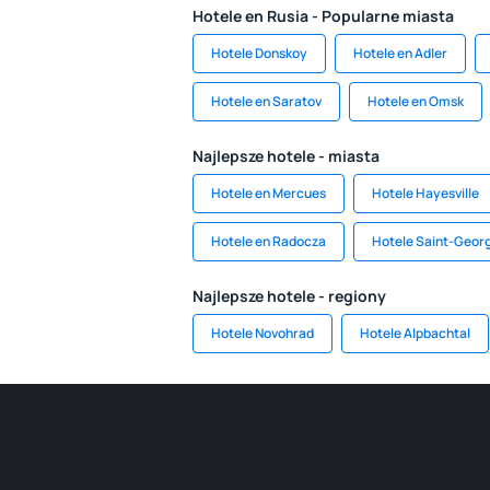
Hotele en Rusia - Popularne miasta
Hotele Donskoy
Hotele en Adler
Hotele en Saratov
Hotele en Omsk
Najlepsze hotele - miasta
Hotele en Mercues
Hotele Hayesville
Hotele en Radocza
Hotele Saint-Geor
Najlepsze hotele - regiony
Hotele Novohrad
Hotele Alpbachtal