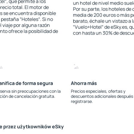
el“, que permite a los
un hotel de nivel medio suel
ecio total. El motor de
Por su parte, los hoteles de
s se encuentra disponible
media de 200 euros o más p
a pestaña “Hoteles“. Si no
barato, échale un vistazo a 
l viaje por alguna razón
“Vuelo+Hotel“ de eSky.es, qu
to ofrece la posibilidad de
con hasta un 30% de descu
anifica de forma segura
Ahorra más
serva sin preocupaciones con la
Precios especiales, ofertas y
ción de cancelación gratuita.
descuentos adicionales después
registrarse.
le przez użytkowników eSky