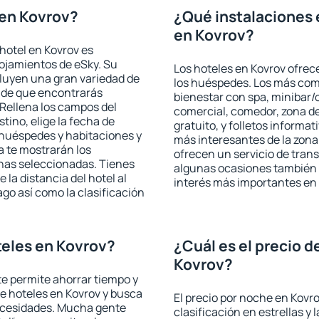
 en Kovrov?
¿Qué instalaciones 
en Kovrov?
hotel en Kovrov es
lojamientos de eSky. Su
Los hoteles en Kovrov ofrece
cluyen una gran variedad de
los huéspedes. Los más comu
a de que encontrarás
bienestar con spa, minibar/c
Rellena los campos del
comercial, comedor, zona d
tino, elige la fecha de
gratuito, y folletos informat
 huéspedes y habitaciones y
más interesantes de la zon
a te mostrarán los
ofrecen un servicio de trans
chas seleccionadas. Tienes
algunas ocasiones también r
 la distancia del hotel al
interés más importantes en 
ago así como la clasificación
eles en Kovrov?
¿Cuál es el precio d
Kovrov?
 te permite ahorrar tiempo y
de hoteles en Kovrov y busca
El precio por noche en Kovro
necesidades. Mucha gente
clasificación en estrellas y