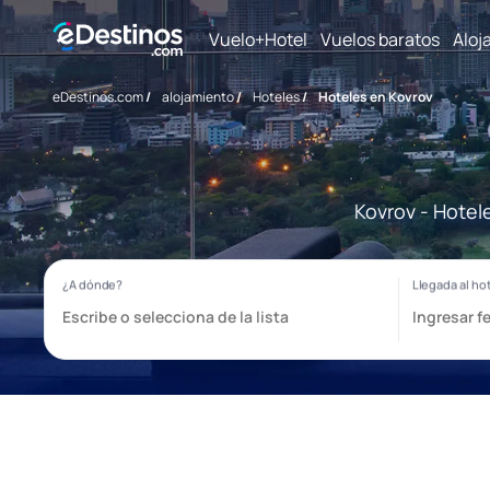
Vuelo+Hotel
Vuelos baratos
Aloj
eDestinos.com
/
alojamiento
/
Hoteles
/
Hoteles en Kovrov
Kovrov - Hotel