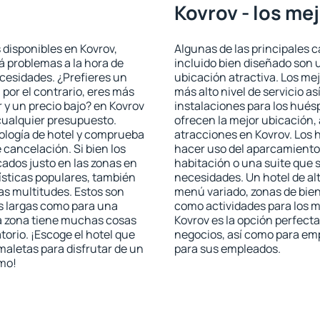
Kovrov - los me
 disponibles en Kovrov,
Algunas de las principales c
rá problemas a la hora de
incluido bien diseñado son 
ecesidades. ¿Prefieres un
ubicación atractiva. Los me
, por el contrario, eres más
más alto nivel de servicio a
y un precio bajo? en Kovrov
instalaciones para los huésp
cualquier presupuesto.
ofrecen la mejor ubicación, 
pología de hotel y comprueba
atracciones en Kovrov. Los 
 cancelación. Si bien los
hacer uso del aparcamiento 
ados justo en las zonas en
habitación o una suite que 
rísticas populares, también
necesidades. Un hotel de al
as multitudes. Estos son
menú variado, zonas de bien
s largas como para una
como actividades para los m
a zona tiene muchas cosas
Kovrov es la opción perfecta 
torio. ¡Escoge el hotel que
negocios, así como para em
maletas para disfrutar de un
para sus empleados.
smo!