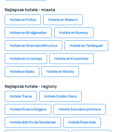
Najlepsze hotele - miasta
Hotele en Potos
Hotele en Woburn
Hotele en Bridgewater
Hotele en Nunney
Hotele en Sremska Mitrovica
Hotele en Tahlequah
Hotele en Urzainqui
Hotele en Kiszombor
Hotele en Baks
Hotele en Reivilo
Najlepsze hotele - regiony
Hotele Tracia
Hotele Golden Sans
Hotele Riviera búlgara
Hotele Samokov province
Hotele distrito de Sandanski
Hotele Risaralda