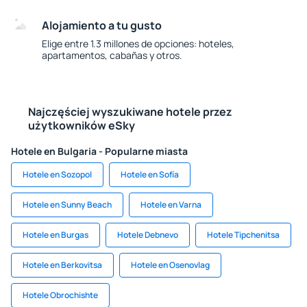
Alojamiento a tu gusto
Elige entre 1.3 millones de opciones: hoteles,
apartamentos, cabañas y otros.
Najczęściej wyszukiwane hotele przez
użytkowników eSky
Hotele en Bulgaria - Popularne miasta
Hotele en Sozopol
Hotele en Sofía
Hotele en Sunny Beach
Hotele en Varna
Hotele en Burgas
Hotele Debnevo
Hotele Tipchenitsa
Hotele en Berkovitsa
Hotele en Osenovlag
Hotele Obrochishte