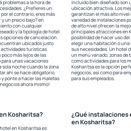
rá problemas a la hora de
incluido bien diseñado son 
ecesidades. ¿Prefieres un
ubicación atractiva. Los me
, por el contrario, eres más
garantizan el más alto nivel
y un precio bajo? en
variedad de instalaciones p
miento con cualquier
de alto nivel ofrecen la mejo
seado y la tipología de hotel
principales atracciones en 
as opciones de cancelación.
posibilidad de hacer uso de
encuentran ubicados justo
elegir una habitación o una
 actividades turísticas
sus necesidades. Un hotel d
poco más lejos de las
un menú variado, zonas de b
o para unas vacaciones
como actividades para los m
a sola noche cuando la zona
Kosharitsa es la opción perfe
r ahí se hace obligatorio.
negocios, así como para em
 y ponte a hacer las maletas
para sus empleados.
de negocios ahora mismo!
en Kosharitsa?
¿Qué instalaciones 
en Kosharitsa?
hotel en Kosharitsa es