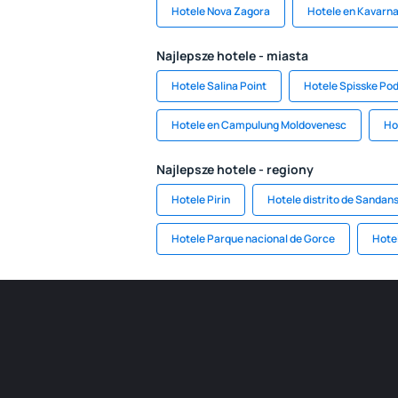
Hotele Nova Zagora
Hotele en Kavarn
Najlepsze hotele - miasta
Hotele Salina Point
Hotele Spisske Po
Hotele en Campulung Moldovenesc
Ho
Najlepsze hotele - regiony
Hotele Pirin
Hotele distrito de Sandans
Hotele Parque nacional de Gorce
Hote