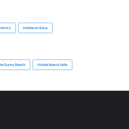
tlochry
Hotele en Soca
le Sunny Beach
Hotele Nuevo Valle