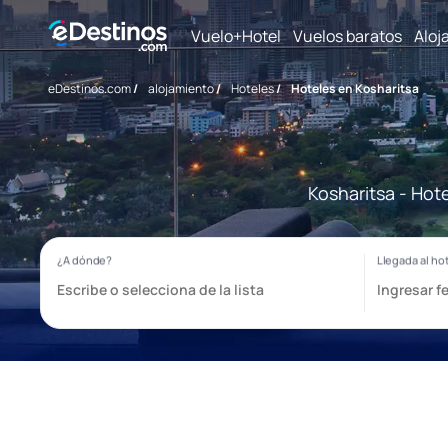
Vuelo+Hotel
Vuelos baratos
Aloj
eDestinos.com
/
alojamiento
/
Hoteles
/
Hoteles en Kosharitsa
Kosharitsa - Hot