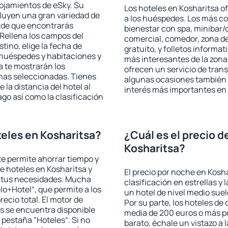
lojamientos de eSky. Su
Los hoteles en Kosharitsa of
cluyen una gran variedad de
a los huéspedes. Los más co
a de que encontrarás
bienestar con spa, minibar/c
Rellena los campos del
comercial, comedor, zona d
tino, elige la fecha de
gratuito, y folletos informat
 huéspedes y habitaciones y
más interesantes de la zon
a te mostrarán los
ofrecen un servicio de trans
chas seleccionadas. Tienes
algunas ocasiones también r
 la distancia del hotel al
interés más importantes en 
ago así como la clasificación
eles en Kosharitsa?
¿Cuál es el precio d
Kosharitsa?
 te permite ahorrar tiempo y
de hoteles en Kosharitsa y
El precio por noche en Kosha
a tus necesidades. Mucha
clasificación en estrellas y
lo+Hotel“, que permite a los
un hotel de nivel medio suel
ecio total. El motor de
Por su parte, los hoteles de
s se encuentra disponible
media de 200 euros o más p
a pestaña “Hoteles“. Si no
barato, échale un vistazo a 