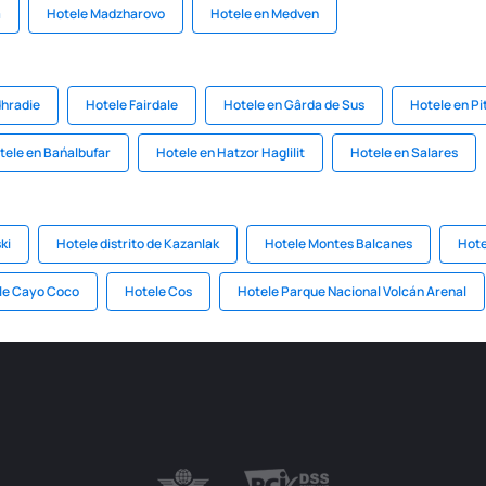
a
Hotele Madzharovo
Hotele en Medven
dhradie
Hotele Fairdale
Hotele en Gârda de Sus
Hotele en Pi
tele en Bańalbufar
Hotele en Hatzor Haglilit
Hotele en Salares
ki
Hotele distrito de Kazanlak
Hotele Montes Balcanes
Hote
le Cayo Coco
Hotele Cos
Hotele Parque Nacional Volcán Arenal