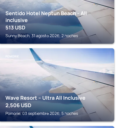
Sentido Hotel Neptun Beach - All
inclusive
513
USD
Sunny Beach, 31 agosto 2026, 2 noches
POMORIE
Wave Resort – Ultra All Inclusive
2,506
USD
Pomorie, 03 septiembre 2026, 5 noches