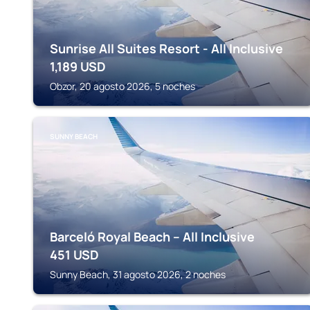
Sunrise All Suites Resort - All Inclusive
1,189
USD
Obzor, 20 agosto 2026, 5 noches
SUNNY BEACH
Barceló Royal Beach – All Inclusive
451
USD
Sunny Beach, 31 agosto 2026, 2 noches