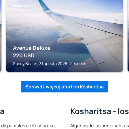
SUNNY BEACH
Avenue Deluxe
220
USD
Sunny Beach, 31 agosto 2026, 2 noches
Sprawdź więcej ofert en Kosharitsa
sa
Kosharitsa - lo
 disponibles en Kosharitsa,
Algunas de las principales c