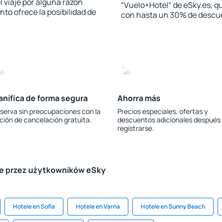
l viaje por alguna razón
“Vuelo+Hotel“ de eSky.es, qu
to ofrece la posibilidad de
con hasta un 30% de descu
anifica de forma segura
Ahorra más
serva sin preocupaciones con la
Precios especiales, ofertas y
ción de cancelación gratuita.
descuentos adicionales después
registrarse.
le przez użytkowników eSky
Hotele en Sofía
Hotele en Varna
Hotele en Sunny Beach