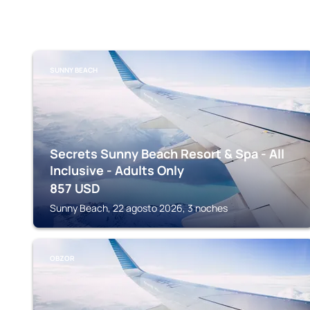
SUNNY BEACH
Secrets Sunny Beach Resort & Spa - All
Inclusive - Adults Only
857
USD
Sunny Beach, 22 agosto 2026, 3 noches
OBZOR