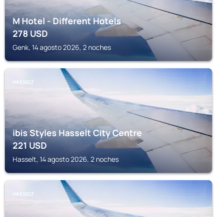
M Hotel - Different Hotels
278
USD
Genk, 14 agosto 2026, 2 noches
HASSELT
ibis Styles Hasselt City Centre
221
USD
Hasselt, 14 agosto 2026, 2 noches
HASSELT