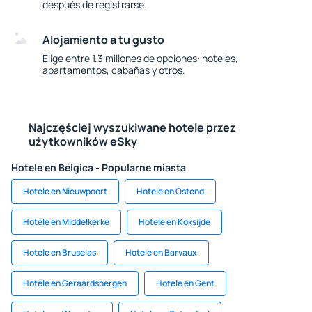
después de registrarse.
Alojamiento a tu gusto
Elige entre 1.3 millones de opciones: hoteles,
apartamentos, cabañas y otros.
Najczęściej wyszukiwane hotele przez
użytkowników eSky
Hotele en Bélgica - Popularne miasta
Hotele en Nieuwpoort
Hotele en Ostend
Hotele en Middelkerke
Hotele en Koksijde
Hotele en Bruselas
Hotele en Barvaux
Hotele en Geraardsbergen
Hotele en Gent