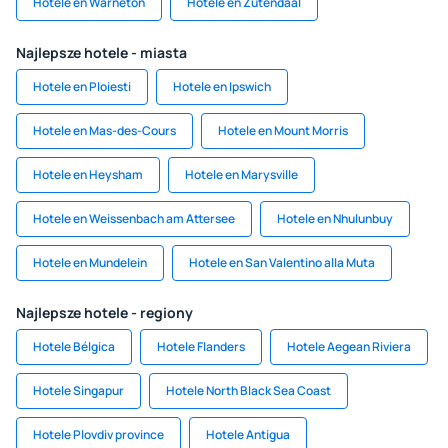
Hotele en Warneton
Hotele en Zutendaal
Najlepsze hotele - miasta
Hotele en Ploiesti
Hotele en Ipswich
Hotele en Mas-des-Cours
Hotele en Mount Morris
Hotele en Heysham
Hotele en Marysville
Hotele en Weissenbach am Attersee
Hotele en Nhulunbuy
Hotele en Mundelein
Hotele en San Valentino alla Muta
Najlepsze hotele - regiony
Hotele Bélgica
Hotele Flanders
Hotele Aegean Riviera
Hotele Singapur
Hotele North Black Sea Coast
Hotele Plovdiv province
Hotele Antigua