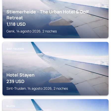
Stiemerheide - The Urban Hotel & Golf
Retreat
1,118
USD
Genk, 14 agosto 2026, 2 noches
SINT-TRUIDEN
Hotel Stayen
239
USD
Sint-Truiden, 14 agosto 2026, 2 noches
BILZEN