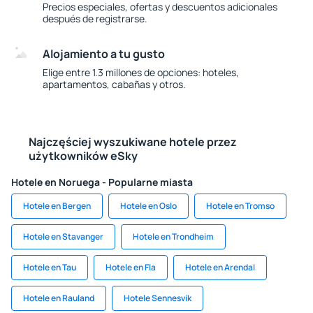
Precios especiales, ofertas y descuentos adicionales
después de registrarse.
Alojamiento a tu gusto
Elige entre 1.3 millones de opciones: hoteles,
apartamentos, cabañas y otros.
Najczęściej wyszukiwane hotele przez
użytkowników eSky
Hotele en Noruega - Popularne miasta
Hotele en Bergen
Hotele en Oslo
Hotele en Tromso
Hotele en Stavanger
Hotele en Trondheim
Hotele en Tau
Hotele en Fla
Hotele en Arendal
Hotele en Rauland
Hotele Sennesvik