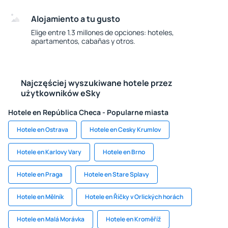
Alojamiento a tu gusto
Elige entre 1.3 millones de opciones: hoteles,
apartamentos, cabañas y otros.
Najczęściej wyszukiwane hotele przez
użytkowników eSky
Hotele en República Checa - Popularne miasta
Hotele en Ostrava
Hotele en Cesky Krumlov
Hotele en Karlovy Vary
Hotele en Brno
Hotele en Praga
Hotele en Stare Splavy
Hotele en Mělník
Hotele en Říčky v Orlických horách
Hotele en Malá Morávka
Hotele en Kroměříž