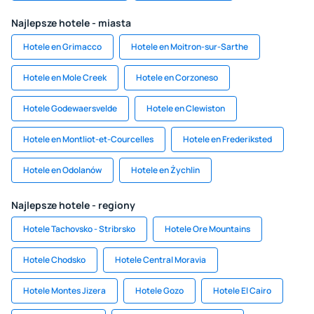
Najlepsze hotele - miasta
Hotele en Grimacco
Hotele en Moitron-sur-Sarthe
Hotele en Mole Creek
Hotele en Corzoneso
Hotele Godewaersvelde
Hotele en Clewiston
Hotele en Montliot-et-Courcelles
Hotele en Frederiksted
Hotele en Odolanów
Hotele en Żychlin
Najlepsze hotele - regiony
Hotele Tachovsko - Stribrsko
Hotele Ore Mountains
Hotele Chodsko
Hotele Central Moravia
Hotele Montes Jizera
Hotele Gozo
Hotele El Cairo