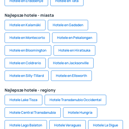
Hotele en Erdőbénye
Hotele en Tata
Najlepsze hotele - miasta
Hotele en Kalamáki
Hotele en Gadsden
Hotele en Montecorto
Hotele en Pekalongan
Hotele en Bloomington
Hotele en Hiratsuka
Hotele en Coldrerio
Hotele en Jacksonville
Hotele en Silly-Tillard
Hotele en Ellsworth
Najlepsze hotele - regiony
Hotele Lake Tisza
Hotele Transdanubio Occidental
Hotele Central Transdanubia
Hotele Hungría
Hotele Lago Balaton
Hotele Veraguas
Hotele La Digue