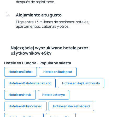
después de registrarse.
Alojamiento a tu gusto
Elige entre 1.3 millones de opciones: hoteles,
apartamentos, cabañas y otros.
Najczęściej wyszukiwane hotele przez
użytkowników eSky
Hotele en Hungría - Popularne miasta
Hotele en Siofok
Hotele en Budapest
Hotele en Balatonmariafurdo
Hotele en Hajduszoboszlo
Hotele en Heviz
Hotele Letenye
Hotele en Pilisvörösvár
Hotele en Mecseknádasd