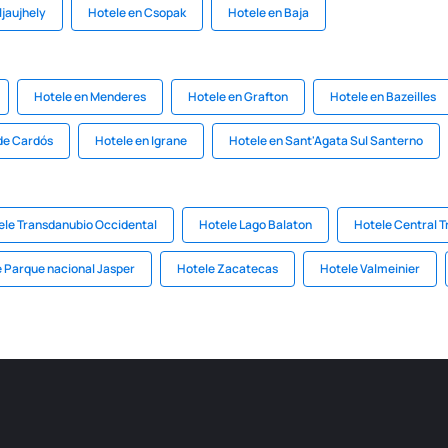
ljaujhely
Hotele en Csopak
Hotele en Baja
Hotele en Menderes
Hotele en Grafton
Hotele en Bazeilles
 de Cardós
Hotele en Igrane
Hotele en Sant'Agata Sul Santerno
ele Transdanubio Occidental
Hotele Lago Balaton
Hotele Central 
 Parque nacional Jasper
Hotele Zacatecas
Hotele Valmeinier