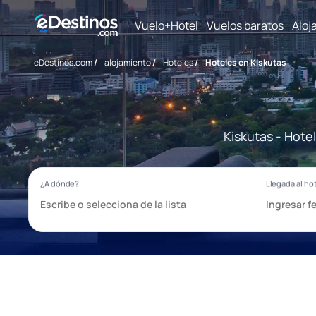
Vuelo+Hotel
Vuelos baratos
Aloj
eDestinos.com
/
alojamiento
/
Hoteles
/
Hoteles en Kiskutas
Kiskutas - Hote