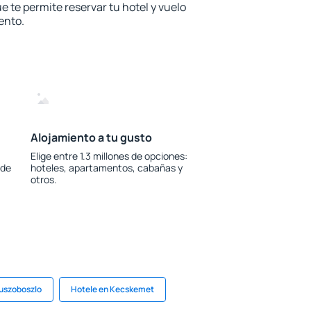
e te permite reservar tu hotel y vuelo
ento.
Alojamiento a tu gusto
Elige entre 1.3 millones de opciones:
 de
hoteles, apartamentos, cabañas y
otros.
uszoboszlo
Hotele en Kecskemet