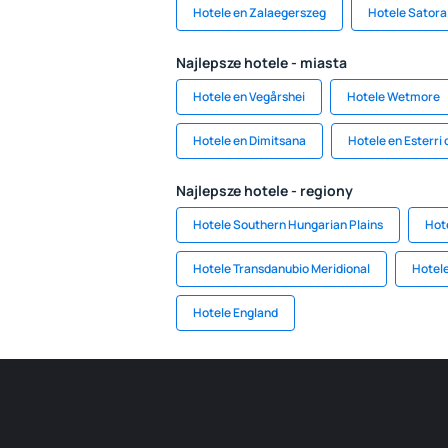
Hotele en Zalaegerszeg
Hotele Satora
Najlepsze hotele - miasta
Hotele en Vegårshei
Hotele Wetmore
Hotele en Dimitsana
Hotele en Esterri
Najlepsze hotele - regiony
Hotele Southern Hungarian Plains
Hot
Hotele Transdanubio Meridional
Hotele
Hotele England