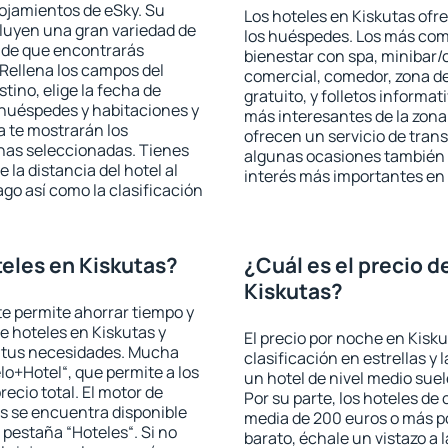
lojamientos de eSky. Su
Los hoteles en Kiskutas ofre
cluyen una gran variedad de
los huéspedes. Los más comu
a de que encontrarás
bienestar con spa, minibar/c
Rellena los campos del
comercial, comedor, zona d
tino, elige la fecha de
gratuito, y folletos informat
 huéspedes y habitaciones y
más interesantes de la zon
a te mostrarán los
ofrecen un servicio de trans
chas seleccionadas. Tienes
algunas ocasiones también r
 la distancia del hotel al
interés más importantes en 
ago así como la clasificación
eles en Kiskutas?
¿Cuál es el precio d
Kiskutas?
 te permite ahorrar tiempo y
de hoteles en Kiskutas y
El precio por noche en Kisku
a tus necesidades. Mucha
clasificación en estrellas y
lo+Hotel“, que permite a los
un hotel de nivel medio suel
ecio total. El motor de
Por su parte, los hoteles de
s se encuentra disponible
media de 200 euros o más p
a pestaña “Hoteles“. Si no
barato, échale un vistazo a 