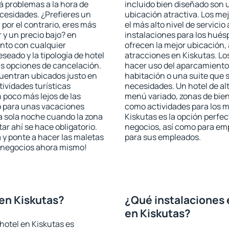
rá problemas a la hora de
incluido bien diseñado son 
ecesidades. ¿Prefieres un
ubicación atractiva. Los me
, por el contrario, eres más
el más alto nivel de servici
y un precio bajo? en
instalaciones para los huésp
ento con cualquier
ofrecen la mejor ubicación, 
seado y la tipología de hotel
atracciones en Kiskutas. Lo
as opciones de cancelación.
hacer uso del aparcamiento 
cuentran ubicados justo en
habitación o una suite que 
tividades turísticas
necesidades. Un hotel de al
poco más lejos de las
menú variado, zonas de bien
o para unas vacaciones
como actividades para los m
a sola noche cuando la zona
Kiskutas es la opción perfect
r ahí se hace obligatorio.
negocios, así como para em
 y ponte a hacer las maletas
para sus empleados.
de negocios ahora mismo!
en Kiskutas?
¿Qué instalaciones 
en Kiskutas?
hotel en Kiskutas es