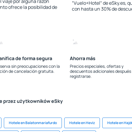
l viaje por alguna razón
“Vuelo+Hotel“ de eSky.es, qu
to ofrece la posibilidad de
con hasta un 30% de descu
anifica de forma segura
Ahorra más
serva sin preocupaciones con la
Precios especiales, ofertas y
ción de cancelación gratuita.
descuentos adicionales después
registrarse.
le przez użytkowników eSky
Hotele en Balatonmariafurdo
Hotele en Heviz
Hotele en Hajd