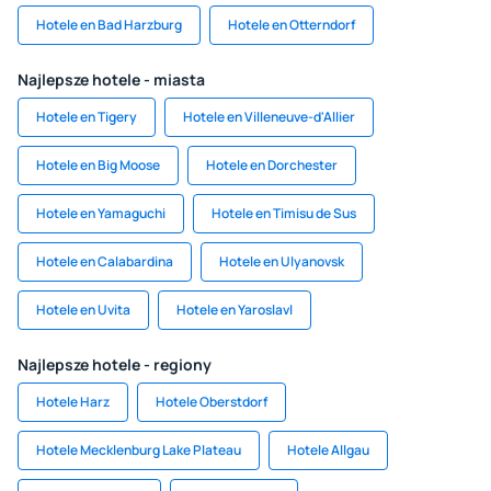
Hotele en Bad Harzburg
Hotele en Otterndorf
Najlepsze hotele - miasta
Hotele en Tigery
Hotele en Villeneuve-d'Allier
Hotele en Big Moose
Hotele en Dorchester
Hotele en Yamaguchi
Hotele en Timisu de Sus
Hotele en Calabardina
Hotele en Ulyanovsk
Hotele en Uvita
Hotele en Yaroslavl
Najlepsze hotele - regiony
Hotele Harz
Hotele Oberstdorf
Hotele Mecklenburg Lake Plateau
Hotele Allgau