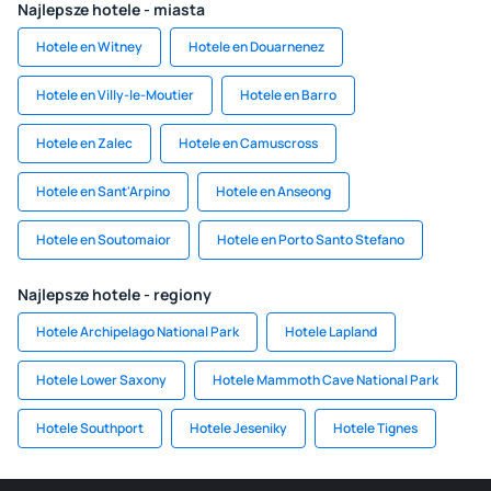
Najlepsze hotele - miasta
Hotele en Witney
Hotele en Douarnenez
Hotele en Villy-le-Moutier
Hotele en Barro
Hotele en Zalec
Hotele en Camuscross
Hotele en Sant'Arpino
Hotele en Anseong
Hotele en Soutomaior
Hotele en Porto Santo Stefano
Najlepsze hotele - regiony
Hotele Archipelago National Park
Hotele Lapland
Hotele Lower Saxony
Hotele Mammoth Cave National Park
Hotele Southport
Hotele Jeseniky
Hotele Tignes