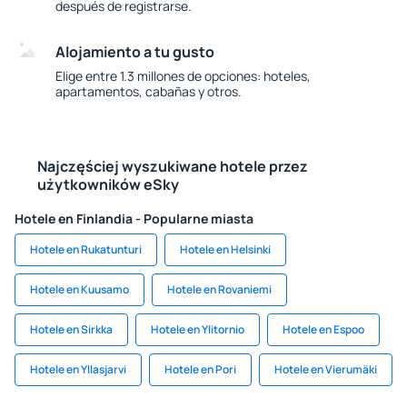
después de registrarse.
Alojamiento a tu gusto
Elige entre 1.3 millones de opciones: hoteles,
apartamentos, cabañas y otros.
Najczęściej wyszukiwane hotele przez
użytkowników eSky
Hotele en Finlandia - Popularne miasta
Hotele en Rukatunturi
Hotele en Helsinki
Hotele en Kuusamo
Hotele en Rovaniemi
Hotele en Sirkka
Hotele en Ylitornio
Hotele en Espoo
Hotele en Yllasjarvi
Hotele en Pori
Hotele en Vierumäki