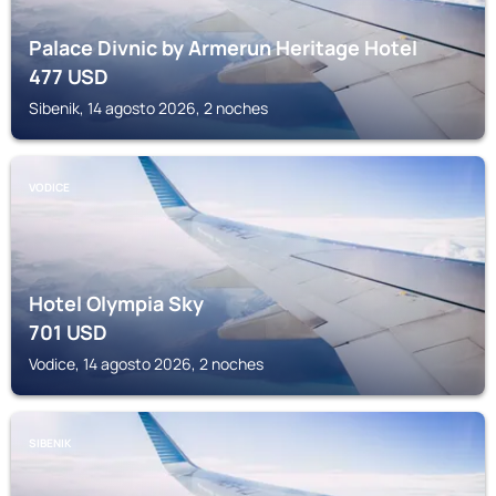
Palace Divnic by Armerun Heritage Hotel
477
USD
Sibenik, 14 agosto 2026, 2 noches
VODICE
Hotel Olympia Sky
701
USD
Vodice, 14 agosto 2026, 2 noches
SIBENIK