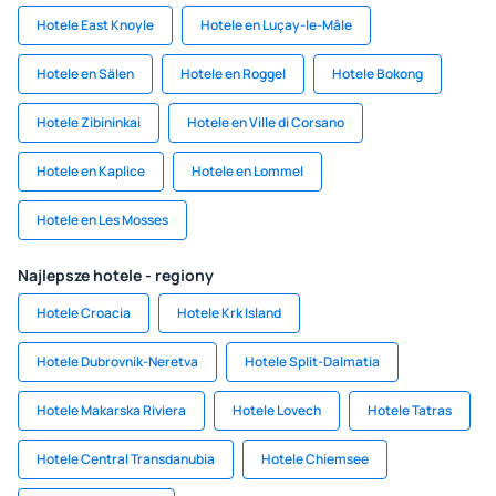
Hotele East Knoyle
Hotele en Luçay-le-Mâle
Hotele en Sälen
Hotele en Roggel
Hotele Bokong
Hotele Zibininkai
Hotele en Ville di Corsano
Hotele en Kaplice
Hotele en Lommel
Hotele en Les Mosses
Najlepsze hotele - regiony
Hotele Croacia
Hotele Krk Island
Hotele Dubrovnik-Neretva
Hotele Split-Dalmatia
Hotele Makarska Riviera
Hotele Lovech
Hotele Tatras
Hotele Central Transdanubia
Hotele Chiemsee