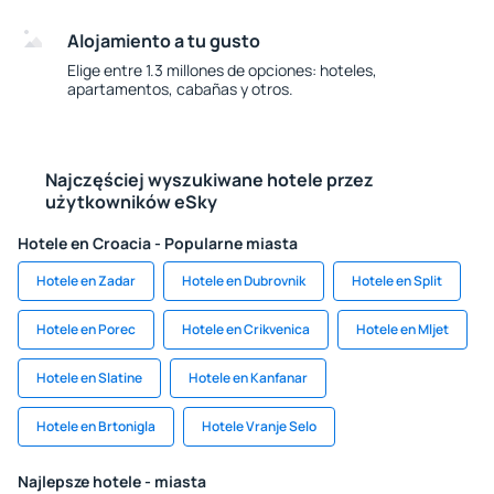
Alojamiento a tu gusto
Elige entre 1.3 millones de opciones: hoteles,
apartamentos, cabañas y otros.
Najczęściej wyszukiwane hotele przez
użytkowników eSky
Hotele en Croacia - Popularne miasta
Hotele en Zadar
Hotele en Dubrovnik
Hotele en Split
Hotele en Porec
Hotele en Crikvenica
Hotele en Mljet
Hotele en Slatine
Hotele en Kanfanar
Hotele en Brtonigla
Hotele Vranje Selo
Najlepsze hotele - miasta