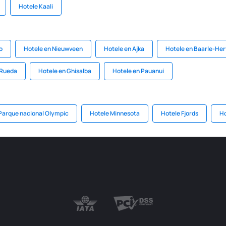
Hotele Kaali
o
Hotele en Nieuwveen
Hotele en Ajka
Hotele en Baarle-Her
 Rueda
Hotele en Ghisalba
Hotele en Pauanui
Parque nacional Olympic
Hotele Minnesota
Hotele Fjords
Ho