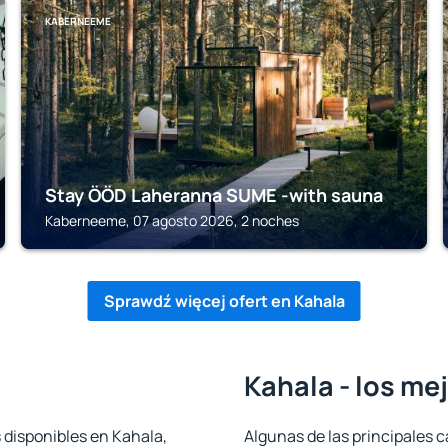
KABERNEEME
Stay ÖÖD Laheranna SUME -with sauna
Kaberneeme, 07 agosto 2026, 2 noches
Sprawdź więcej ofert en Kahala
Kahala - los me
 disponibles en Kahala,
Algunas de las principales c