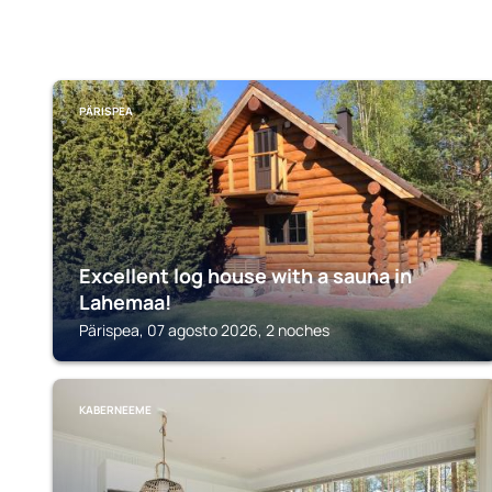
PÄRISPEA
Excellent log house with a sauna in
Lahemaa!
Pärispea, 07 agosto 2026, 2 noches
KABERNEEME