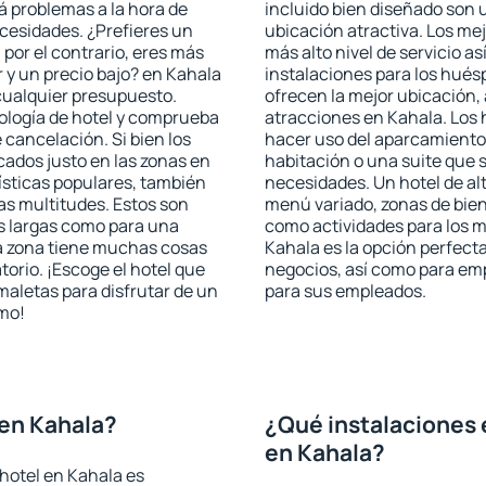
rá problemas a la hora de
incluido bien diseñado son 
ecesidades. ¿Prefieres un
ubicación atractiva. Los me
, por el contrario, eres más
más alto nivel de servicio a
y un precio bajo? en Kahala
instalaciones para los huésp
cualquier presupuesto.
ofrecen la mejor ubicación, 
pología de hotel y comprueba
atracciones en Kahala. Los 
 cancelación. Si bien los
hacer uso del aparcamiento 
ados justo en las zonas en
habitación o una suite que 
rísticas populares, también
necesidades. Un hotel de al
as multitudes. Estos son
menú variado, zonas de bien
s largas como para una
como actividades para los m
a zona tiene muchas cosas
Kahala es la opción perfecta 
torio. ¡Escoge el hotel que
negocios, así como para em
maletas para disfrutar de un
para sus empleados.
smo!
en Kahala?
¿Qué instalaciones 
en Kahala?
hotel en Kahala es