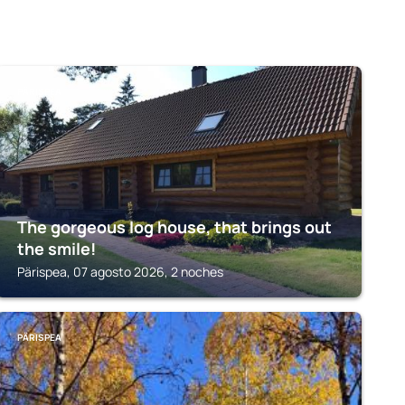
PÄRISPEA
The gorgeous log house, that brings out
the smile!
Pärispea, 07 agosto 2026, 2 noches
PÄRISPEA