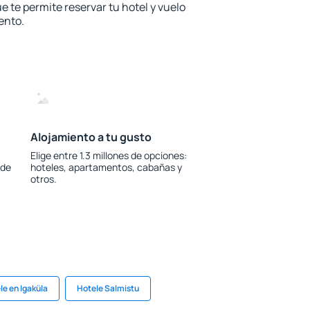
e te permite reservar tu hotel y vuelo
ento.
Alojamiento a tu gusto
Elige entre 1.3 millones de opciones:
 de
hoteles, apartamentos, cabañas y
otros.
le en Igaküla
Hotele Salmistu