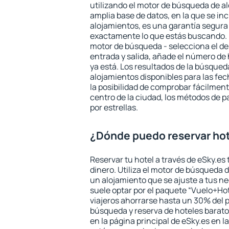
utilizando el motor de búsqueda de a
amplia base de datos, en la que se in
alojamientos, es una garantía segur
exactamente lo que estás buscando. 
motor de búsqueda - selecciona el des
entrada y salida, añade el número de
ya está. Los resultados de la búsqued
alojamientos disponibles para las fe
la posibilidad de comprobar fácilmente
centro de la ciudad, los métodos de p
por estrellas.
¿Dónde puedo reservar hot
Reservar tu hotel a través de eSky.es
dinero. Utiliza el motor de búsqueda 
un alojamiento que se ajuste a tus 
suele optar por el paquete “Vuelo+Hot
viajeros ahorrarse hasta un 30% del pr
búsqueda y reserva de hoteles barato
en la página principal de eSky.es en l