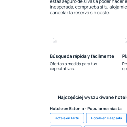
estás seguro de si vas a poder hacer e
inesperada, comprueba si tu alojamien
cancelar la reserva sin coste.
Búsqueda rápida y fácilmente
Pl
Ofertas a medida para tus
Re
expectativas.
op
Najczęściej wyszukiwane hote
Hotele en Estonia - Popularne miasta
Hotele en Tartu
Hotele en Haapsalu