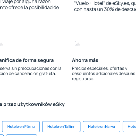
l viaje por alguna razón
“Vuelo+Hotel“ de eSky.es, qu
to ofrece la posibilidad de
con hasta un 30% de descu
anifica de forma segura
Ahorra más
serva sin preocupaciones con la
Precios especiales, ofertas y
ción de cancelación gratuita.
descuentos adicionales después
registrarse.
le przez użytkowników eSky
Hotele en Pärnu
Hotele en Tallinn
Hotele en Narva
Hote