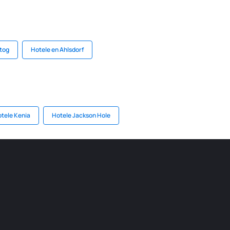
tog
Hotele en Ahlsdorf
tele Kenia
Hotele Jackson Hole