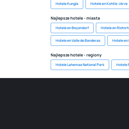
Hotele Kungla
Hotele en Kohtla-Järve
Najlepsze hotele - miasta
Hotele en Beyendorf
Hotele en Riotort
Hotele en Valle de Banderas
Hotele en
Najlepsze hotele - regiony
Hotele Lahemaa National Park
Hotele 