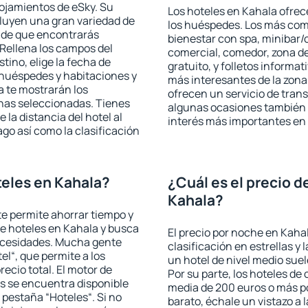
lojamientos de eSky. Su
Los hoteles en Kahala ofrece
cluyen una gran variedad de
los huéspedes. Los más comu
a de que encontrarás
bienestar con spa, minibar/c
Rellena los campos del
comercial, comedor, zona d
tino, elige la fecha de
gratuito, y folletos informat
 huéspedes y habitaciones y
más interesantes de la zon
a te mostrarán los
ofrecen un servicio de trans
chas seleccionadas. Tienes
algunas ocasiones también r
 la distancia del hotel al
interés más importantes en
ago así como la clasificación
eles en Kahala?
¿Cuál es el precio d
Kahala?
 te permite ahorrar tiempo y
de hoteles en Kahala y busca
El precio por noche en Kaha
necesidades. Mucha gente
clasificación en estrellas y
el“, que permite a los
un hotel de nivel medio suel
ecio total. El motor de
Por su parte, los hoteles de
s se encuentra disponible
media de 200 euros o más p
a pestaña “Hoteles“. Si no
barato, échale un vistazo a 