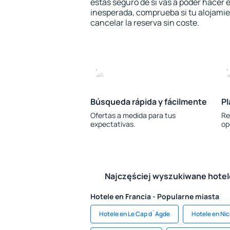
estás seguro de si vas a poder hacer e
inesperada, comprueba si tu alojamien
cancelar la reserva sin coste.
Búsqueda rápida y fácilmente
Pl
Ofertas a medida para tus
Re
expectativas.
op
Najczęściej wyszukiwane hote
Hotele en Francia - Popularne miasta
Hotele en Le Cap d`Agde
Hotele en Ni