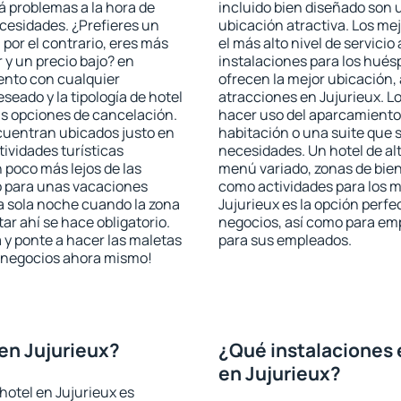
rá problemas a la hora de
incluido bien diseñado son 
ecesidades. ¿Prefieres un
ubicación atractiva. Los me
, por el contrario, eres más
el más alto nivel de servici
y un precio bajo? en
instalaciones para los huésp
ento con cualquier
ofrecen la mejor ubicación, 
seado y la tipología de hotel
atracciones en Jujurieux. Lo
as opciones de cancelación.
hacer uso del aparcamiento 
ncuentran ubicados justo en
habitación o una suite que 
tividades turísticas
necesidades. Un hotel de al
poco más lejos de las
menú variado, zonas de bien
o para unas vacaciones
como actividades para los m
a sola noche cuando la zona
Jujurieux es la opción perfec
r ahí se hace obligatorio.
negocios, así como para em
 y ponte a hacer las maletas
para sus empleados.
de negocios ahora mismo!
en Jujurieux?
¿Qué instalaciones 
en Jujurieux?
hotel en Jujurieux es