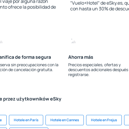
l viaje por alguna razón
“Vuelo+Hotel“ de eSky.es, qu
to ofrece la posibilidad de
con hasta un 30% de descu
anifica de forma segura
Ahorra más
serva sin preocupaciones con la
Precios especiales, ofertas y
ción de cancelación gratuita.
descuentos adicionales después
registrarse.
le przez użytkowników eSky
ce
Hotele en París
Hotele en Cannes
Hotele en Frejus