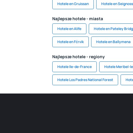
Hotele en Gruissan
Hotele en Seignos
Najlepsze hotele - miasta
Hotele en Alife
Hotele en Pateley Brid
Hotele en Fćrvik
Hotele en Ballymena
Najlepsze hotele - regiony
Hotele Ile-de-France
Hotele Meribel-le
Hotele Los Padres National Forest
Hote