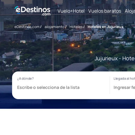
Vuelo+Hotel
Vuelos baratos
Aloj
eDestinos.com
/
alojamiento
/
Hoteles
/
Hoteles en Jujurieux
Jujurieux - Hot