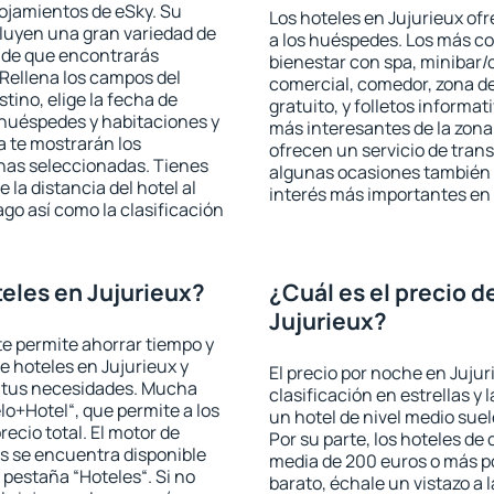
lojamientos de eSky. Su
Los hoteles en Jujurieux ofr
cluyen una gran variedad de
a los huéspedes. Los más co
a de que encontrarás
bienestar con spa, minibar/c
Rellena los campos del
comercial, comedor, zona d
tino, elige la fecha de
gratuito, y folletos informat
 huéspedes y habitaciones y
más interesantes de la zon
a te mostrarán los
ofrecen un servicio de trans
chas seleccionadas. Tienes
algunas ocasiones también r
 la distancia del hotel al
interés más importantes en 
ago así como la clasificación
eles en Jujurieux?
¿Cuál es el precio d
Jujurieux?
 te permite ahorrar tiempo y
e hoteles en Jujurieux y
El precio por noche en Jujur
a tus necesidades. Mucha
clasificación en estrellas y
lo+Hotel“, que permite a los
un hotel de nivel medio suel
ecio total. El motor de
Por su parte, los hoteles de
s se encuentra disponible
media de 200 euros o más p
a pestaña “Hoteles“. Si no
barato, échale un vistazo a 