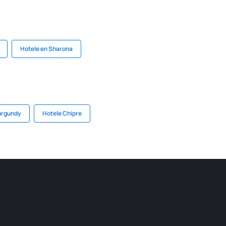
Hotele en Sharona
urgundy
Hotele Chipre