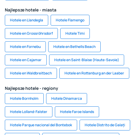
Najlepsze hotele - miasta
Hotele en Llandegla
Hotele Flamengo
Hotele en Grossröhrsdorf
Hotele Timi
Hotele en Fornebu
Hotele en Bethells Beach
Hotele en Cajamar
Hotele en Saint-Blaise (Haute-Savoie)
Hotele en Waldbreitbach
Hotele en Rottenburg an der Laaber
Najlepsze hotele - regiony
Hotele Bornholm
Hotele Dinamarca
Hotele Lolland-Falster
Hotele Faroe Islands
Hotele Parque nacional del Bontebok
Hotele Distrito de Galați