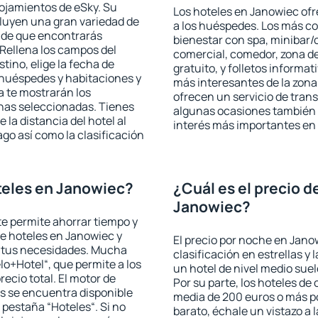
lojamientos de eSky. Su
Los hoteles en Janowiec ofr
cluyen una gran variedad de
a los huéspedes. Los más co
a de que encontrarás
bienestar con spa, minibar/c
Rellena los campos del
comercial, comedor, zona d
tino, elige la fecha de
gratuito, y folletos informat
 huéspedes y habitaciones y
más interesantes de la zon
a te mostrarán los
ofrecen un servicio de trans
chas seleccionadas. Tienes
algunas ocasiones también r
 la distancia del hotel al
interés más importantes en
ago así como la clasificación
teles en Janowiec?
¿Cuál es el precio d
Janowiec?
 te permite ahorrar tiempo y
de hoteles en Janowiec y
El precio por noche en Jano
a tus necesidades. Mucha
clasificación en estrellas y
lo+Hotel“, que permite a los
un hotel de nivel medio suel
ecio total. El motor de
Por su parte, los hoteles de
s se encuentra disponible
media de 200 euros o más p
a pestaña “Hoteles“. Si no
barato, échale un vistazo a 