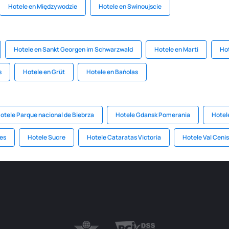
Hotele en Międzywodzie
Hotele en Swinoujscie
Hotele en Sankt Georgen im Schwarzwald
Hotele en Marti
Hot
s
Hotele en Grüt
Hotele en Bańolas
otele Parque nacional de Biebrza
Hotele Gdansk Pomerania
Hotel
es
Hotele Sucre
Hotele Cataratas Victoria
Hotele Val Cenis