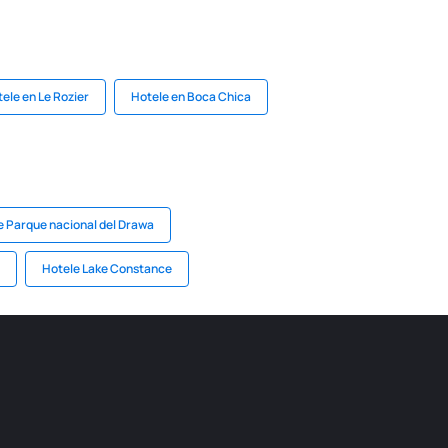
ele en Le Rozier
Hotele en Boca Chica
e Parque nacional del Drawa
Hotele Lake Constance