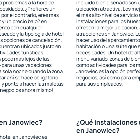
rá problemas a la hora de
incluido bien diseñado son 
ecesidades. ¿Prefieres un
ubicación atractiva. Los me
, por el contrario, eres más
el más alto nivel de servici
y un precio bajo? en
instalaciones para los huésp
ento con cualquier
ofrecen la mejor ubicación, 
seado y la tipología de hotel
atracciones en Janowiec. Lo
as opciones de cancelación.
hacer uso del aparcamiento 
ncuentran ubicados justo en
habitación o una suite que 
tividades turísticas
necesidades. Un hotel de al
poco más lejos de las
menú variado, zonas de bien
o para unas vacaciones
como actividades para los m
a sola noche cuando la zona
Janowiec es la opción perfec
r ahí se hace obligatorio.
negocios, así como para em
 y ponte a hacer las maletas
para sus empleados.
de negocios ahora mismo!
 en Janowiec?
¿Qué instalaciones 
en Janowiec?
hotel en Janowiec es