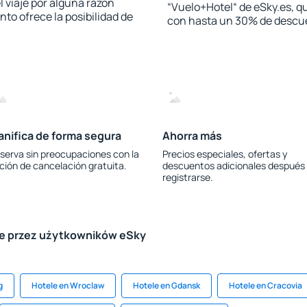
l viaje por alguna razón
“Vuelo+Hotel“ de eSky.es, qu
to ofrece la posibilidad de
con hasta un 30% de descu
anifica de forma segura
Ahorra más
serva sin preocupaciones con la
Precios especiales, ofertas y
ción de cancelación gratuita.
descuentos adicionales después
registrarse.
le przez użytkowników eSky
g
Hotele en Wroclaw
Hotele en Gdansk
Hotele en Cracovia