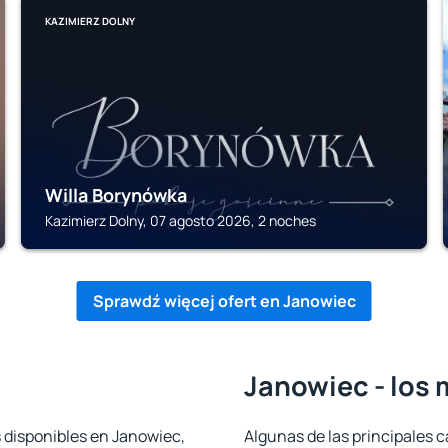
KAZIMIERZ DOLNY
Willa Borynówka
Kazimierz Dolny, 07 agosto 2026, 2 noches
Sprawdź więcej ofert en Janowiec
Janowiec - los 
s disponibles en Janowiec,
Algunas de las principales c