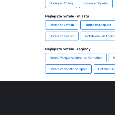
Hotele en Elblag
Hotele en Zywiec
Najlepsze hotele - miasta
Hotele en Litteau
Hotele en Laspuna
Hotele en Lincoln
Hotele en San Andro
Najlepsze hotele - regiony
Hotele Parque nacional de Kampinos
H
Hotele Voivodato de Opole
Hotele Durr