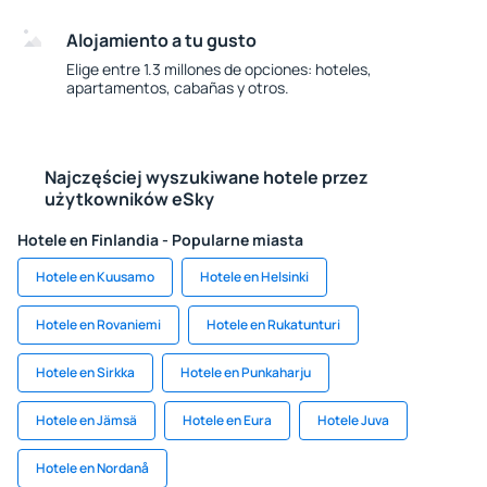
Alojamiento a tu gusto
Elige entre 1.3 millones de opciones: hoteles,
apartamentos, cabañas y otros.
Najczęściej wyszukiwane hotele przez
użytkowników eSky
Hotele en Finlandia - Popularne miasta
Hotele en Kuusamo
Hotele en Helsinki
Hotele en Rovaniemi
Hotele en Rukatunturi
Hotele en Sirkka
Hotele en Punkaharju
Hotele en Jämsä
Hotele en Eura
Hotele Juva
Hotele en Nordanå