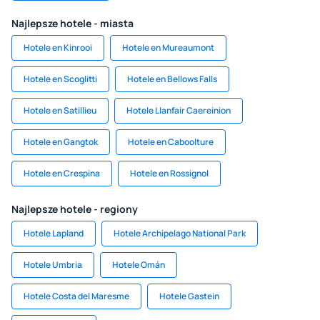
Najlepsze hotele - miasta
Hotele en Kinrooi
Hotele en Mureaumont
Hotele en Scoglitti
Hotele en Bellows Falls
Hotele en Satillieu
Hotele Llanfair Caereinion
Hotele en Gangtok
Hotele en Caboolture
Hotele en Crespina
Hotele en Rossignol
Najlepsze hotele - regiony
Hotele Lapland
Hotele Archipelago National Park
Hotele Umbria
Hotele Omán
Hotele Costa del Maresme
Hotele Gastein