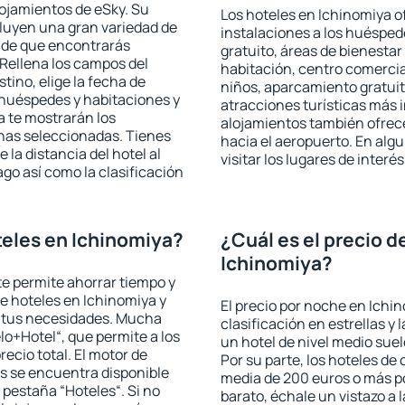
lojamientos de eSky. Su
Los hoteles en Ichinomiya of
cluyen una gran variedad de
instalaciones a los huéspe
a de que encontrarás
gratuito, áreas de bienestar
Rellena los campos del
habitación, centro comercia
tino, elige la fecha de
niños, aparcamiento gratuito
 huéspedes y habitaciones y
atracciones turísticas más 
a te mostrarán los
alojamientos también ofrece
chas seleccionadas. Tienes
hacia el aeropuerto. En al
 la distancia del hotel al
visitar los lugares de inter
ago así como la clasificación
eles en Ichinomiya?
¿Cuál es el precio d
Ichinomiya?
 te permite ahorrar tiempo y
de hoteles en Ichinomiya y
El precio por noche en Ichi
a tus necesidades. Mucha
clasificación en estrellas y
lo+Hotel“, que permite a los
un hotel de nivel medio suel
ecio total. El motor de
Por su parte, los hoteles de
s se encuentra disponible
media de 200 euros o más p
a pestaña “Hoteles“. Si no
barato, échale un vistazo a 