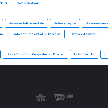
okuni
Hotele en Miyazu
Hotele en Pelabuhan Ratu
Hotele en Injune
Hotele en Gena
im
Hotele en Gercourt-et-Drillancourt
Hotele en Landeda
Hotele Blyde River Canyon Nature Reserve
Hotele Ismailía
Ho