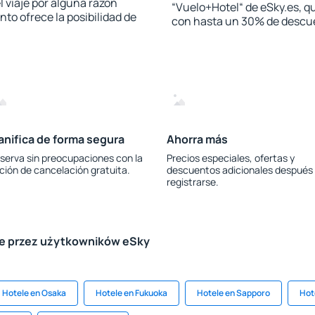
l viaje por alguna razón
“Vuelo+Hotel“ de eSky.es, qu
to ofrece la posibilidad de
con hasta un 30% de descu
anifica de forma segura
Ahorra más
serva sin preocupaciones con la
Precios especiales, ofertas y
ción de cancelación gratuita.
descuentos adicionales después
registrarse.
le przez użytkowników eSky
Hotele en Osaka
Hotele en Fukuoka
Hotele en Sapporo
Hot