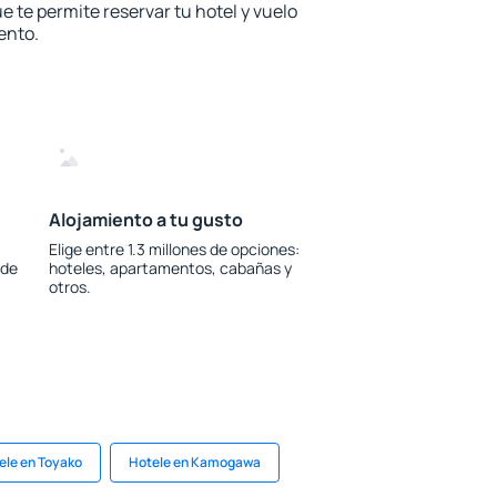
e te permite reservar tu hotel y vuelo
ento.
Alojamiento a tu gusto
Elige entre 1.3 millones de opciones:
 de
hoteles, apartamentos, cabañas y
otros.
ele en Toyako
Hotele en Kamogawa