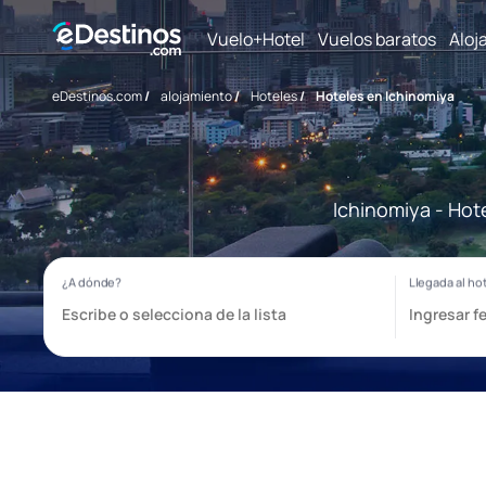
Vuelo+Hotel
Vuelos baratos
Aloj
eDestinos.com
/
alojamiento
/
Hoteles
/
Hoteles en Ichinomiya
Ichinomiya - Hot