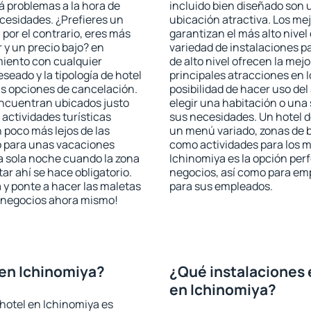
rá problemas a la hora de
incluido bien diseñado son 
ecesidades. ¿Prefieres un
ubicación atractiva. Los me
, por el contrario, eres más
garantizan el más alto nivel
y un precio bajo? en
variedad de instalaciones p
miento con cualquier
de alto nivel ofrecen la mejo
seado y la tipología de hotel
principales atracciones en 
as opciones de cancelación.
posibilidad de hacer uso de
 encuentran ubicados justo
elegir una habitación o una
 actividades turísticas
sus necesidades. Un hotel d
poco más lejos de las
un menú variado, zonas de b
o para unas vacaciones
como actividades para los m
a sola noche cuando la zona
Ichinomiya es la opción perfe
r ahí se hace obligatorio.
negocios, así como para em
 y ponte a hacer las maletas
para sus empleados.
de negocios ahora mismo!
en Ichinomiya?
¿Qué instalaciones 
en Ichinomiya?
hotel en Ichinomiya es