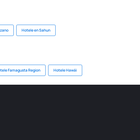
zzano
Hotele en Sahun
tele Famagusta Region
Hotele Hawái