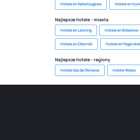
Hotele en Nakatsugawa
Hotele en Izun
Najlepsze hotele - miasta
Hotele en Lancing
Hotele en Bolesław
Hotele en Oborniki
Hotele en Fegershe
Najlepsze hotele - regiony
Hotele Isla de Okinawa
Hotele Wales