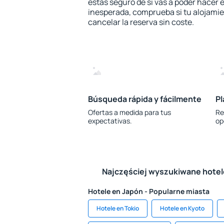
estás seguro de si vas a poder hacer e
inesperada, comprueba si tu alojamien
cancelar la reserva sin coste.
Búsqueda rápida y fácilmente
Pl
Ofertas a medida para tus
Re
expectativas.
op
Najczęściej wyszukiwane hote
Hotele en Japón - Popularne miasta
Hotele en Tokio
Hotele en Kyoto