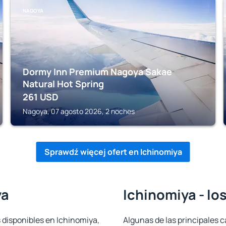
NAGOYA
Dormy Inn Premium Nagoya Sakae
Natural Hot Spring
261
USD
Nagoya, 07 agosto 2026, 2 noches
Sprawdź więcej ofert en Ichinomiya
ya
Ichinomiya - lo
 disponibles en Ichinomiya,
Algunas de las principales c