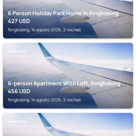
6 Person Holiday Park Home in Ringkobing
427
USD
Ringkobing, 14 agosto 2026, 2 noches
RINGKOBING
6-person Apartment With Loft, Ringkobing
456
USD
Ringkobing, 14 agosto 2026, 2 noches
RINGKOBING