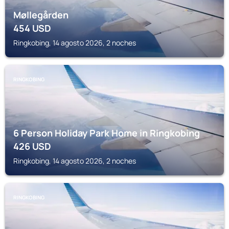
Møllegården
454
USD
Ringkobing, 14 agosto 2026, 2 noches
RINGKOBING
6 Person Holiday Park Home in Ringkobing
426
USD
Ringkobing, 14 agosto 2026, 2 noches
RINGKOBING