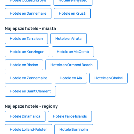
Hotele Oddesund Syd
Hotele en Nysted
Hotele en Dannemare
Hotele en Kruså
Najlepsze hotele - miasta
Hotele en Tarraleah
Hotele en Vrata
Hotele en Kenzingen
Hotele en McComb
Hotele en Risdon
Hotele en Ormond Beach
Hotele en Zonnemaire
Hotele en Aia
Hotele en Chakvi
Hotele en Saint Clement
Najlepsze hotele - regiony
Hotele Dinamarca
Hotele Faroe Islands
Hotele Lolland-Falster
Hotele Bornholm