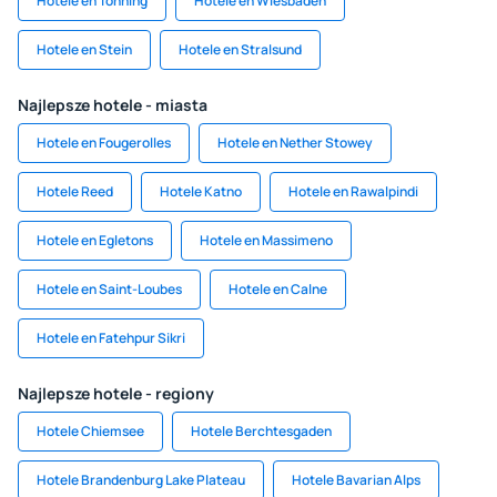
Hotele en Tönning
Hotele en Wiesbaden
Hotele en Stein
Hotele en Stralsund
Najlepsze hotele - miasta
Hotele en Fougerolles
Hotele en Nether Stowey
Hotele Reed
Hotele Katno
Hotele en Rawalpindi
Hotele en Egletons
Hotele en Massimeno
Hotele en Saint-Loubes
Hotele en Calne
Hotele en Fatehpur Sikri
Najlepsze hotele - regiony
Hotele Chiemsee
Hotele Berchtesgaden
Hotele Brandenburg Lake Plateau
Hotele Bavarian Alps