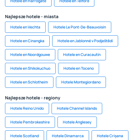
Hotele en Harrogate
Hotele en Telford
Najlepsze hotele - miasta
Hotele en Vechta
Hotele Le Pont-De-Beauvoisin
Hotele en Cinangka
Hotele en Jablonné v Podještědí
Hotele en Noordgouwe
Hotele en Curacautín
Hotele en Shikokuchuo
Hotele en Toceno
Hotele en Schlotheim
Hotele Montegiordano
Najlepsze hotele - regiony
Hotele Reino Unido
Hotele Channel Islands
Hotele Pembrokeshire
Hotele Anglesey
Hotele Scotland
Hotele Dinamarca
Hotele Crișana