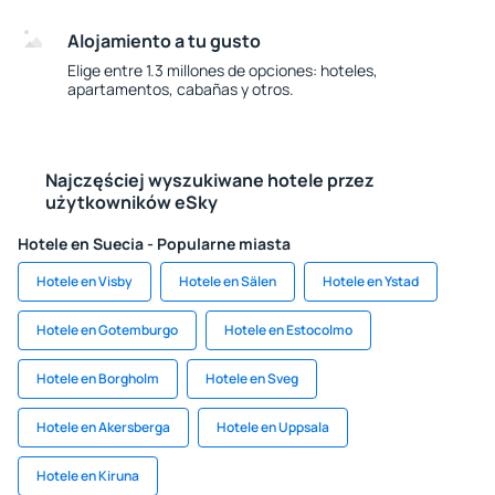
Alojamiento a tu gusto
Elige entre 1.3 millones de opciones: hoteles,
apartamentos, cabañas y otros.
Najczęściej wyszukiwane hotele przez
użytkowników eSky
Hotele en Suecia - Popularne miasta
Hotele en Visby
Hotele en Sälen
Hotele en Ystad
Hotele en Gotemburgo
Hotele en Estocolmo
Hotele en Borgholm
Hotele en Sveg
Hotele en Akersberga
Hotele en Uppsala
Hotele en Kiruna