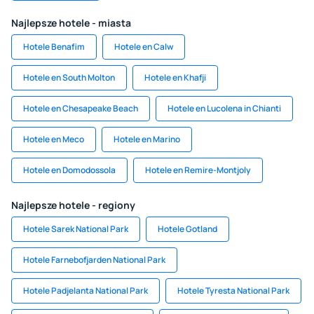
Najlepsze hotele - miasta
Hotele Benafim
Hotele en Calw
Hotele en South Molton
Hotele en Khafji
Hotele en Chesapeake Beach
Hotele en Lucolena in Chianti
Hotele en Meco
Hotele en Marino
Hotele en Domodossola
Hotele en Remire-Montjoly
Najlepsze hotele - regiony
Hotele Sarek National Park
Hotele Gotland
Hotele Farnebofjarden National Park
Hotele Padjelanta National Park
Hotele Tyresta National Park