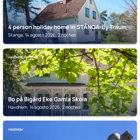
4 person holiday home in STÅNGA-By Traum
Stanga, 14 agosto 2026, 2 noches
HAVDHEM
Bo på Bigård Eke Gamla Skola
Havdhem, 14 agosto 2026, 2 noches
HAVDHEM