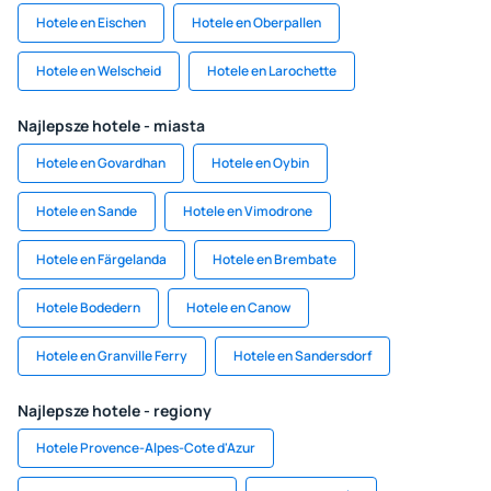
Hotele en Eischen
Hotele en Oberpallen
Hotele en Welscheid
Hotele en Larochette
Najlepsze hotele - miasta
Hotele en Govardhan
Hotele en Oybin
Hotele en Sande
Hotele en Vimodrone
Hotele en Färgelanda
Hotele en Brembate
Hotele Bodedern
Hotele en Canow
Hotele en Granville Ferry
Hotele en Sandersdorf
Najlepsze hotele - regiony
Hotele Provence-Alpes-Cote d'Azur