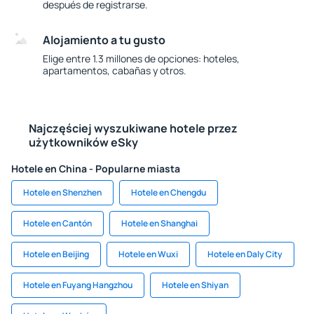
después de registrarse.
Alojamiento a tu gusto
Elige entre 1.3 millones de opciones: hoteles,
apartamentos, cabañas y otros.
Najczęściej wyszukiwane hotele przez
użytkowników eSky
Hotele en China - Popularne miasta
Hotele en Shenzhen
Hotele en Chengdu
Hotele en Cantón
Hotele en Shanghai
Hotele en Beijing
Hotele en Wuxi
Hotele en Daly City
Hotele en Fuyang Hangzhou
Hotele en Shiyan