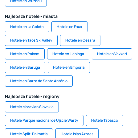
Hotele en Wuzhóu
Najlepsze hotele - miasta
Hotele en La Goleta
Hotele en Faux
Hotele en Taos Ski Valley
Hotele en Cesara
Hotele en Pakem
Hotele en Lichinga
Hotele en Vavkerí
Hotele en Baruga
Hotele en Emporia
Hotele en Barra de Santo Antônio
Najlepsze hotele - regiony
Hotele Moravian Slovakia
Hotele Parque nacional de Ujście Warty
Hotele Tabasco
Hotele Split-Dalmatia
Hotele Islas Azores