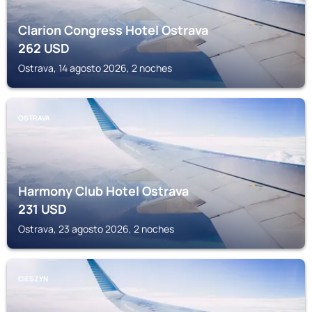
Clarion Congress Hotel Ostrava
262
USD
Ostrava, 14 agosto 2026, 2 noches
OSTRAVA
Harmony Club Hotel Ostrava
231
USD
Ostrava, 23 agosto 2026, 2 noches
CIESZYN