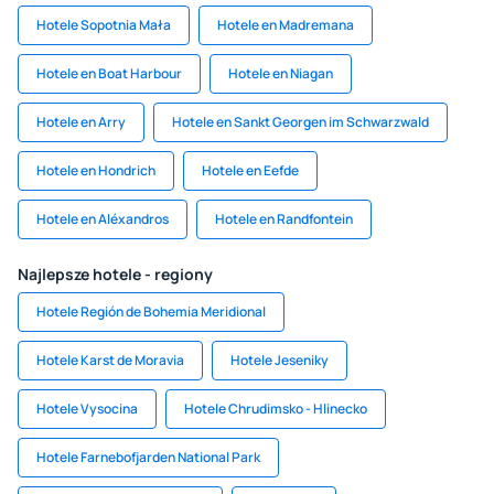
Hotele Sopotnia Mała
Hotele en Madremana
Hotele en Boat Harbour
Hotele en Niagan
Hotele en Arry
Hotele en Sankt Georgen im Schwarzwald
Hotele en Hondrich
Hotele en Eefde
Hotele en Aléxandros
Hotele en Randfontein
Najlepsze hotele - regiony
Hotele Región de Bohemia Meridional
Hotele Karst de Moravia
Hotele Jeseniky
Hotele Vysocina
Hotele Chrudimsko - Hlinecko
Hotele Farnebofjarden National Park