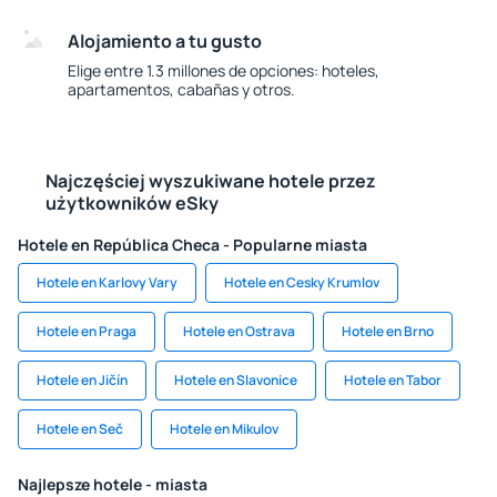
Alojamiento a tu gusto
Elige entre 1.3 millones de opciones: hoteles,
apartamentos, cabañas y otros.
Najczęściej wyszukiwane hotele przez
użytkowników eSky
Hotele en República Checa - Popularne miasta
Hotele en Karlovy Vary
Hotele en Cesky Krumlov
Hotele en Praga
Hotele en Ostrava
Hotele en Brno
Hotele en Jičín
Hotele en Slavonice
Hotele en Tabor
Hotele en Seč
Hotele en Mikulov
Najlepsze hotele - miasta