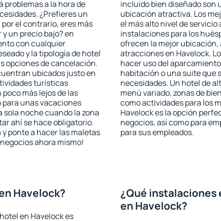
rá problemas a la hora de
incluido bien diseñado son 
ecesidades. ¿Prefieres un
ubicación atractiva. Los me
, por el contrario, eres más
el más alto nivel de servici
y un precio bajo? en
instalaciones para los huésp
ento con cualquier
ofrecen la mejor ubicación, 
seado y la tipología de hotel
atracciones en Havelock. Lo
as opciones de cancelación.
hacer uso del aparcamiento 
ncuentran ubicados justo en
habitación o una suite que 
tividades turísticas
necesidades. Un hotel de al
poco más lejos de las
menú variado, zonas de bien
o para unas vacaciones
como actividades para los m
a sola noche cuando la zona
Havelock es la opción perfect
r ahí se hace obligatorio.
negocios, así como para em
 y ponte a hacer las maletas
para sus empleados.
de negocios ahora mismo!
 en Havelock?
¿Qué instalaciones 
en Havelock?
hotel en Havelock es