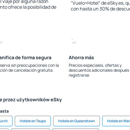
l viaje por alguna razón
“Vuelo+Hotel“ de eSky.es, qu
to ofrece la posibilidad de
con hasta un 30% de descu
anifica de forma segura
Ahorra más
serva sin preocupaciones con la
Precios especiales, ofertas y
ción de cancelación gratuita.
descuentos adicionales después
registrarse.
le przez użytkowników eSky
iasta
hurch
Hotele en Taupo
Hotele en Queenstown
Hotele en Wa