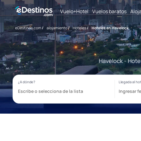
Vuelo+Hotel
Vuelos baratos
Aloj
eDestinos.com
/
alojamiento
/
Hoteles
/
Hoteles en Havelock
Havelock - Hote