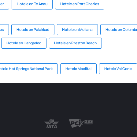
ier
Hotele en Te Anau
Hotele en Port Charles
les
Hotele en Palakkad
Hotele en Meliana
Hotele en Columb
Hotele en Llangadog
Hotele en Preston Beach
otele Hot Springs National Park
Hotele Moelltal
Hotele Val Cenis