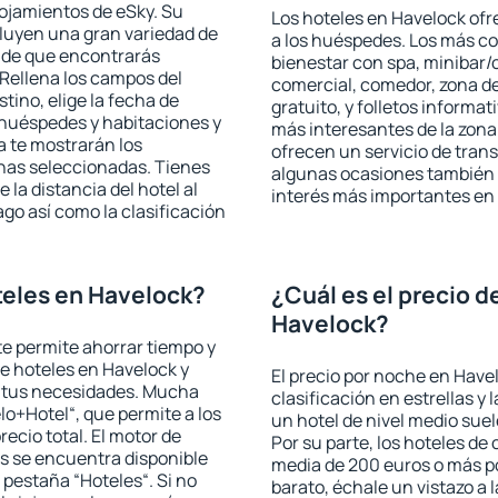
lojamientos de eSky. Su
Los hoteles en Havelock ofre
cluyen una gran variedad de
a los huéspedes. Los más co
a de que encontrarás
bienestar con spa, minibar/c
Rellena los campos del
comercial, comedor, zona d
tino, elige la fecha de
gratuito, y folletos informat
 huéspedes y habitaciones y
más interesantes de la zon
a te mostrarán los
ofrecen un servicio de trans
chas seleccionadas. Tienes
algunas ocasiones también r
 la distancia del hotel al
interés más importantes en
ago así como la clasificación
teles en Havelock?
¿Cuál es el precio d
Havelock?
 te permite ahorrar tiempo y
de hoteles en Havelock y
El precio por noche en Have
a tus necesidades. Mucha
clasificación en estrellas y
lo+Hotel“, que permite a los
un hotel de nivel medio suel
ecio total. El motor de
Por su parte, los hoteles de
s se encuentra disponible
media de 200 euros o más p
a pestaña “Hoteles“. Si no
barato, échale un vistazo a 