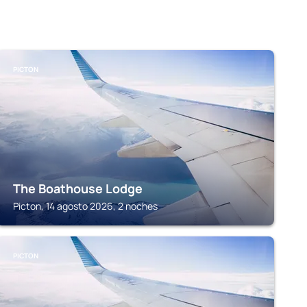
PICTON
The Boathouse Lodge
Picton, 14 agosto 2026, 2 noches
PICTON