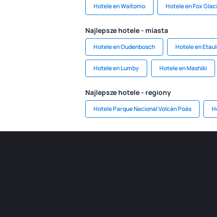
Hotele en Waitomo
Hotele en Fox Glac
Najlepsze hotele - miasta
Hotele en Oudenbosch
Hotele en Etau
Hotele en Lumby
Hotele en Mashiki
Najlepsze hotele - regiony
Hotele Parque Nacional Volcán Poás
H