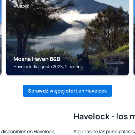
HAVELOCK
Moana Haven B&B
Havelock, 14 agosto 2026, 2 noches
Sprawdź więcej ofert en Havelock
Havelock - los 
 disponibles en Havelock,
Algunas de las principales c