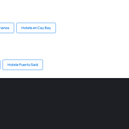
rianos
Hotele en Cay Bay
Hotele Puerto Saíd