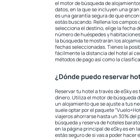
el motor de búsqueda de alojamientos
datos, en la que se incluyen una gran
es una garantía segura de que encon
estás buscando. Rellena los campos 
selecciona el destino, elige la fecha d
número de huéspedes y habitaciones y
la búsqueda te mostrarán los alojamie
fechas seleccionadas. Tienes la posi
fácilmente la distancia del hotel al ce
métodos de pago así como la clasifica
¿Dónde puedo reservar hot
Reservar tu hotel a través de eSky.es
dinero. Utiliza el motor de búsqueda 
un alojamiento que se ajuste a tus 
suele optar por el paquete “Vuelo+Hot
viajeros ahorrarse hasta un 30% del pr
búsqueda y reserva de hoteles barato
en la página principal de eSky.es en l
estás seguro de si vas a poder hacer e