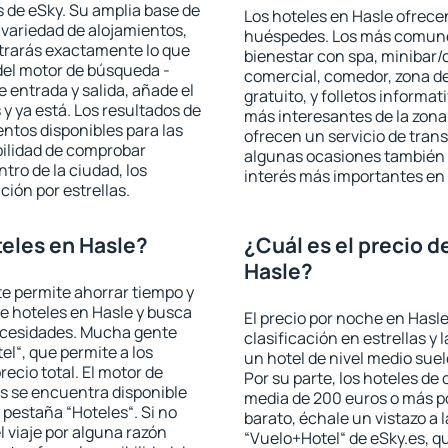
 de eSky. Su amplia base de
Los hoteles en Hasle ofrecen
 variedad de alojamientos,
huéspedes. Los más comunes
trarás exactamente lo que
bienestar con spa, minibar/c
del motor de búsqueda -
comercial, comedor, zona d
e entrada y salida, añade el
gratuito, y folletos informat
 ya está. Los resultados de
más interesantes de la zon
ntos disponibles para las
ofrecen un servicio de trans
bilidad de comprobar
algunas ocasiones también r
ntro de la ciudad, los
interés más importantes en 
ción por estrellas.
eles en Hasle?
¿Cuál es el precio d
Hasle?
 te permite ahorrar tiempo y
de hoteles en Hasle y busca
El precio por noche en Hasle
necesidades. Mucha gente
clasificación en estrellas y
el“, que permite a los
un hotel de nivel medio suel
ecio total. El motor de
Por su parte, los hoteles de
s se encuentra disponible
media de 200 euros o más p
a pestaña “Hoteles“. Si no
barato, échale un vistazo a 
l viaje por alguna razón
“Vuelo+Hotel“ de eSky.es, qu