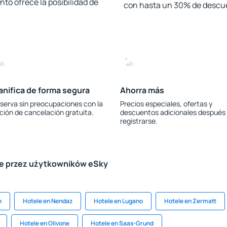
to ofrece la posibilidad de
con hasta un 30% de descu
anifica de forma segura
Ahorra más
serva sin preocupaciones con la
Precios especiales, ofertas y
ción de cancelación gratuita.
descuentos adicionales después
registrarse.
le przez użytkowników eSky
h
Hotele en Nendaz
Hotele en Lugano
Hotele en Zermatt
Hotele en Olivone
Hotele en Saas-Grund