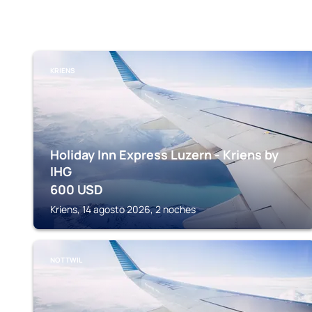
KRIENS
Holiday Inn Express Luzern - Kriens by
IHG
600
USD
Kriens, 14 agosto 2026, 2 noches
NOTTWIL