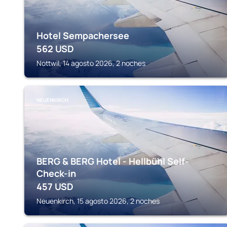
Hotel Sempachersee
562
USD
Nottwil, 14 agosto 2026, 2 noches
NEUENKIRCH
BERG & BERG Hotel - Hellbühl Self-
Check-in
457
USD
Neuenkirch, 15 agosto 2026, 2 noches