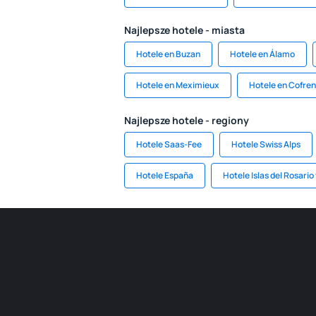
Najlepsze hotele - miasta
Hotele en Buzan
Hotele en Álamo
Hotele en Meximieux
Hotele en Cofre
Najlepsze hotele - regiony
Hotele Saas-Fee
Hotele Swiss Alps
Hotele España
Hotele Islas del Rosari