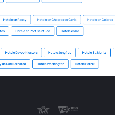
Hotele en Pasay
Hotele en Chacras de Coria
Hotele en Colares
ntes
Hotele en Port Saint Joe
Hotele en Ire
Hotele Davos-Klosters
Hotele Jungfrau
Hotele St. Moritz
o y de San Bernardo
Hotele Washington
Hotele Pernik