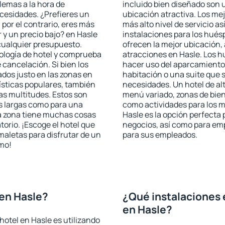
blemas a la hora de
incluido bien diseñado son 
ecesidades. ¿Prefieres un
ubicación atractiva. Los mej
, por el contrario, eres más
más alto nivel de servicio a
y un precio bajo? en Hasle
instalaciones para los huésp
cualquier presupuesto.
ofrecen la mejor ubicación, 
pología de hotel y comprueba
atracciones en Hasle. Los h
 cancelación. Si bien los
hacer uso del aparcamiento 
dos justo en las zonas en
habitación o una suite que 
rísticas populares, también
necesidades. Un hotel de al
as multitudes. Estos son
menú variado, zonas de bien
s largas como para una
como actividades para los m
a zona tiene muchas cosas
Hasle es la opción perfecta p
torio. ¡Escoge el hotel que
negocios, así como para em
maletas para disfrutar de un
para sus empleados.
smo!
en Hasle?
¿Qué instalaciones 
en Hasle?
hotel en Hasle es utilizando