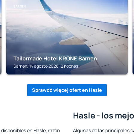
SARNEN
Tailormade Hotel KRONE Sarnen
Sarnen, 14 agosto 2026, 2 noches
Sprawdź więcej ofert en Hasle
Hasle - los mej
 disponibles en Hasle, razón
Algunas de las principales c