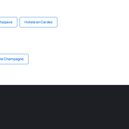
Itaipava
Hotele en Cardes
ele Champagne