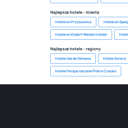
Najlepsze hotele - miasta
Hotele en Przyszowice
Hotele en Spei
Hotele en Elsdorf-Westermühlen
Hotel
Najlepsze hotele - regiony
Hotele Isla de Okinawa
Hotele Sonora
Hotele Parque nacional Piatra Craiului