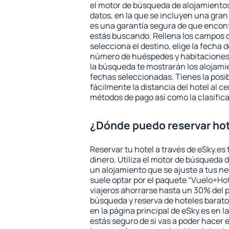
el motor de búsqueda de alojamientos
datos, en la que se incluyen una gran
es una garantía segura de que encon
estás buscando. Rellena los campos 
selecciona el destino, elige la fecha d
número de huéspedes y habitaciones y
la búsqueda te mostrarán los alojamie
fechas seleccionadas. Tienes la posi
fácilmente la distancia del hotel al ce
métodos de pago así como la clasifica
¿Dónde puedo reservar hot
Reservar tu hotel a través de eSky.es
dinero. Utiliza el motor de búsqueda 
un alojamiento que se ajuste a tus 
suele optar por el paquete “Vuelo+Hot
viajeros ahorrarse hasta un 30% del pr
búsqueda y reserva de hoteles barato
en la página principal de eSky.es en l
estás seguro de si vas a poder hacer e