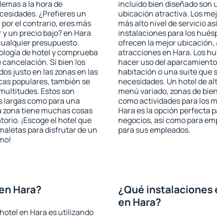
blemas a la hora de
incluido bien diseñado son 
ecesidades. ¿Prefieres un
ubicación atractiva. Los me
, por el contrario, eres más
más alto nivel de servicio a
y un precio bajo? en Hara
instalaciones para los huésp
cualquier presupuesto.
ofrecen la mejor ubicación, 
pología de hotel y comprueba
atracciones en Hara. Los hu
 cancelación. Si bien los
hacer uso del aparcamiento 
os justo en las zonas en las
habitación o una suite que 
icas populares, también se
necesidades. Un hotel de al
multitudes. Estos son
menú variado, zonas de bien
s largas como para una
como actividades para los m
a zona tiene muchas cosas
Hara es la opción perfecta pa
torio. ¡Escoge el hotel que
negocios, así como para em
maletas para disfrutar de un
para sus empleados.
smo!
en Hara?
¿Qué instalaciones 
en Hara?
hotel en Hara es utilizando