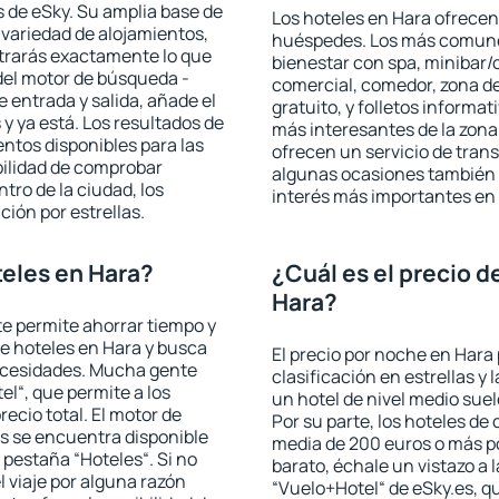
 de eSky. Su amplia base de
Los hoteles en Hara ofrecen 
 variedad de alojamientos,
huéspedes. Los más comunes
trarás exactamente lo que
bienestar con spa, minibar/c
del motor de búsqueda -
comercial, comedor, zona d
e entrada y salida, añade el
gratuito, y folletos informat
 ya está. Los resultados de
más interesantes de la zon
ntos disponibles para las
ofrecen un servicio de trans
bilidad de comprobar
algunas ocasiones también r
ntro de la ciudad, los
interés más importantes en
ción por estrellas.
eles en Hara?
¿Cuál es el precio d
Hara?
 te permite ahorrar tiempo y
de hoteles en Hara y busca
El precio por noche en Hara 
necesidades. Mucha gente
clasificación en estrellas y
el“, que permite a los
un hotel de nivel medio suel
ecio total. El motor de
Por su parte, los hoteles de
s se encuentra disponible
media de 200 euros o más p
a pestaña “Hoteles“. Si no
barato, échale un vistazo a 
l viaje por alguna razón
“Vuelo+Hotel“ de eSky.es, qu