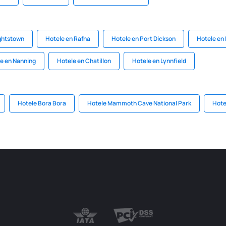
ghtstown
Hotele en Rafha
Hotele en Port Dickson
Hotele en 
e en Nanning
Hotele en Chatillon
Hotele en Lynnfield
Hotele Bora Bora
Hotele Mammoth Cave National Park
Hot