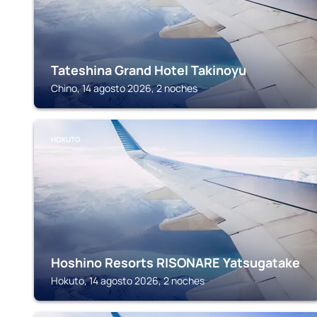
Tateshina Grand Hotel Takinoyu
Chino, 14 agosto 2026, 2 noches
HOKUTO
Hoshino Resorts RISONARE Yatsugatake
Hokuto, 14 agosto 2026, 2 noches