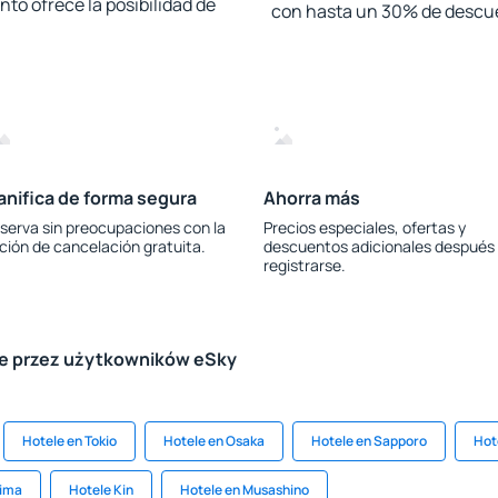
to ofrece la posibilidad de
con hasta un 30% de descu
anifica de forma segura
Ahorra más
serva sin preocupaciones con la
Precios especiales, ofertas y
ción de cancelación gratuita.
descuentos adicionales después
registrarse.
le przez użytkowników eSky
Hotele en Tokio
Hotele en Osaka
Hotele en Sapporo
Hot
hima
Hotele Kin
Hotele en Musashino