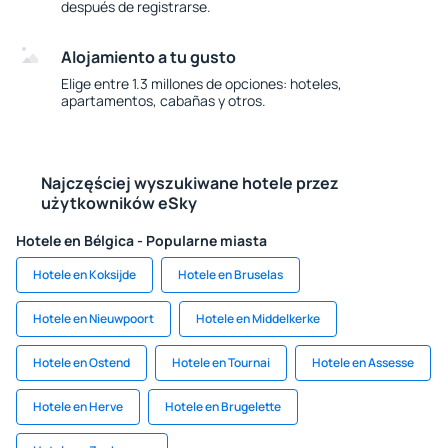
después de registrarse.
Alojamiento a tu gusto
Elige entre 1.3 millones de opciones: hoteles,
apartamentos, cabañas y otros.
Najczęściej wyszukiwane hotele przez
użytkowników eSky
Hotele en Bélgica - Popularne miasta
Hotele en Koksijde
Hotele en Bruselas
Hotele en Nieuwpoort
Hotele en Middelkerke
Hotele en Ostend
Hotele en Tournai
Hotele en Assesse
Hotele en Herve
Hotele en Brugelette