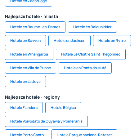
Hotele en Zeebrugge
Najlepsze hotele - miasta
Hotele en Baume-les-Dames
Hotele en Balquhidder
Hotele en Savyon
Hotele en Jackson
Hotele en Rytro
Hotele en Whangaroa
Hotele Le Cloitre Saint Thegonnec
Hotele en Vila de Punhe
Hotele en Ponta do Mutá
Hotele en La Joya
Najlepsze hotele - regiony
Hotele Flanders
Hotele Bélgica
Hotele Voivodato de Cuyavia y Pomerania
Hotele Porto Santo
Hotele Parque nacional Retezat