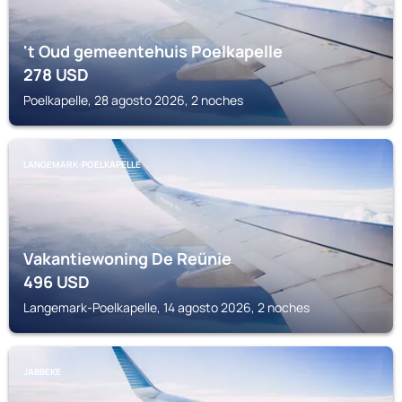
't Oud gemeentehuis Poelkapelle
278
USD
Poelkapelle, 28 agosto 2026, 2 noches
LANGEMARK-POELKAPELLE
Vakantiewoning De Reünie
496
USD
Langemark-Poelkapelle, 14 agosto 2026, 2 noches
JABBEKE