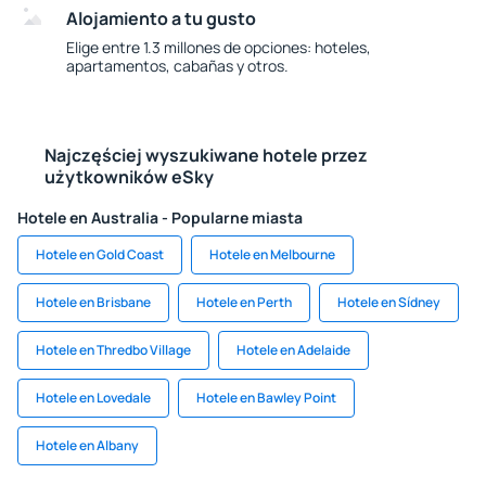
Alojamiento a tu gusto
Elige entre 1.3 millones de opciones: hoteles,
apartamentos, cabañas y otros.
Najczęściej wyszukiwane hotele przez
użytkowników eSky
Hotele en Australia - Popularne miasta
Hotele en Gold Coast
Hotele en Melbourne
Hotele en Brisbane
Hotele en Perth
Hotele en Sídney
Hotele en Thredbo Village
Hotele en Adelaide
Hotele en Lovedale
Hotele en Bawley Point
Hotele en Albany