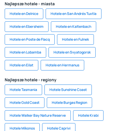
Najlepsze hotele - miasta
Hotele en Delnice
Hotele en San Andrés Tuxtla
Hotele en Ebersheim
Hotele en Kaltenbach
Hotele en Poste de Flacq
Hotele en Fulnek
Hotele en Lobamba
Hotele en Svyatogorsk
Hotele en Eilat
Hotele en Hermanus
Najlepsze hotele - regiony
Hotele Tasmania
Hotele Sunshine Coast
Hotele Gold Coast
Hotele Burgas Region
Hotele Walker Bay Nature Reserve
Hotele Krabi
Hotele Míkonos
Hotele Caprivi