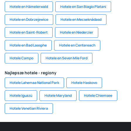
Hotele en Hämelerwald
Hotele en San Biagio Platani
Hotele en Dobrzejewice
Hotele en Mecseknádasd
Hotele en Saint-Robert
Hotele en Niederzier
Hotele en Bad Laasphe
Hotele en Centereach
Hotele Campo
Hotele en Seven Mile Ford
Najlepsze hotele - regiony
Hotele Lahemaa National Park
Hotele Haskovo
Hotele Iguazú
Hotele Maryland
Hotele Chiemsee
Hotele Venetian Riviera