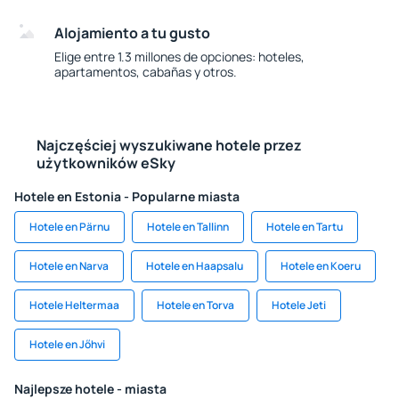
Alojamiento a tu gusto
Elige entre 1.3 millones de opciones: hoteles,
apartamentos, cabañas y otros.
Najczęściej wyszukiwane hotele przez
użytkowników eSky
Hotele en Estonia - Popularne miasta
Hotele en Pärnu
Hotele en Tallinn
Hotele en Tartu
Hotele en Narva
Hotele en Haapsalu
Hotele en Koeru
Hotele Heltermaa
Hotele en Torva
Hotele Jeti
Hotele en Jőhvi
Najlepsze hotele - miasta