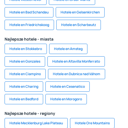
Hotele en Bad Schandau
Hotele en Gelsenkirchen
Hotele en Friedrichskoog
Hotele en Scharbeutz
Najlepsze hotele - miasta
Hotele en Stokkebro
Hotele en Amsteg
Hotele en Gonzales
Hotele en Altavilla Monferrato
Hotele en Ciampino
Hotele en Dubnica nad Váhom
Hotele en Charing
Hotele en Cesenatico
Hotele en Bedford
Hotele en Morogoro
Najlepsze hotele - regiony
Hotele Mecklenburg Lake Plateau
Hotele Ore Mountains