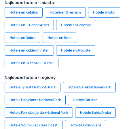
Najlepsze hotele - miasta
Hotele en Kefalos
Hotele en Gresham
Hotele Bristol
Hotele en El Pont d'Arròs
Hotele en Gonesse
Hotele en Dobra
Hotele en Bren
Hotele en Kidderminster
Hotele en Jiloviste
Hotele en Gutenzell-Hürbel
Najlepsze hotele - regiony
Hotele Tyresta National Park
Hotele Sarek National Park
Hotele Padjelanta National Park
Hotele Gotland
Hotele Farnebofjarden National Park
Hotele Bahía Drake
Hotele South Black Sea Coast
Hotele Golden Sans