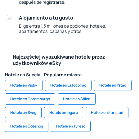
después de registrarse.
Alojamiento a tu gusto
Elige entre 1.3 millones de opciones: hoteles,
apartamentos, cabañas y otros.
Najczęściej wyszukiwane hotele przez
użytkowników eSky
Hotele en Suecia - Popularne miasta
Hotele en Visby
Hotele en Estocolmo
Hotele en Ystad
Hotele en Gotemburgo
Hotele en Sälen
Hotele en Sveg
Hotele en Ingaro
Hotele en Karlstad
Hotele en Ödeshög
Hotele en Tyresö