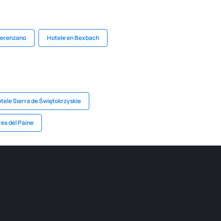
Gerenzano
Hotele en Bexbach
tele Sierra de Świętokrzyskie
es del Paine