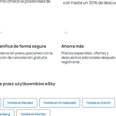
to ofrece la posibilidad de
con hasta un 30% de descu
anifica de forma segura
Ahorra más
serva sin preocupaciones con la
Precios especiales, ofertas y
ción de cancelación gratuita.
descuentos adicionales después
registrarse.
le przez użytkowników eSky
Hotele en Nendaz
Hotele en Grindelwald
Hotele en Zúrich
tenberg
Hotele en Murten