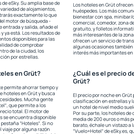
 de eSky. Su amplia base de
Los hoteles en Grüt ofrecen 
 variedad de alojamientos,
huéspedes. Los más comunes
trarás exactamente lo que
bienestar con spa, minibar/c
del motor de búsqueda -
comercial, comedor, zona d
e entrada y salida, añade el
gratuito, y folletos informat
 ya está. Los resultados de
más interesantes de la zon
ntos disponibles para las
ofrecen un servicio de trans
bilidad de comprobar
algunas ocasiones también r
ntro de la ciudad, los
interés más importantes en 
ción por estrellas.
eles en Grüt?
¿Cuál es el precio d
Grüt?
 te permite ahorrar tiempo y
de hoteles en Grüt y busca
El precio por noche en Grüt 
necesidades. Mucha gente
clasificación en estrellas y
el“, que permite a los
un hotel de nivel medio suel
ecio total. El motor de
Por su parte, los hoteles de
s se encuentra disponible
media de 200 euros o más p
a pestaña “Hoteles“. Si no
barato, échale un vistazo a 
l viaje por alguna razón
“Vuelo+Hotel“ de eSky.es, qu