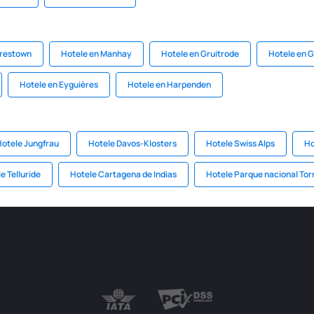
orestown
Hotele en Manhay
Hotele en Gruitrode
Hotele en 
Hotele en Eyguières
Hotele en Harpenden
otele Jungfrau
Hotele Davos-Klosters
Hotele Swiss Alps
Ho
e Telluride
Hotele Cartagena de Indias
Hotele Parque nacional Torr