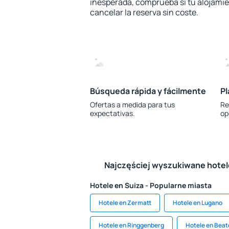
inesperada, comprueba si tu alojamien
cancelar la reserva sin coste.
Búsqueda rápida y fácilmente
Pl
Ofertas a medida para tus
Re
expectativas.
op
Najczęściej wyszukiwane hote
Hotele en Suiza - Popularne miasta
Hotele en Zermatt
Hotele en Lugano
Hotele en Ringgenberg
Hotele en Bea