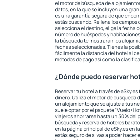
el motor de búsqueda de alojamientos
datos, en la que se incluyen una gran
es una garantía segura de que encon
estás buscando. Rellena los campos 
selecciona el destino, elige la fecha d
número de huéspedes y habitaciones y
la búsqueda te mostrarán los alojamie
fechas seleccionadas. Tienes la posi
fácilmente la distancia del hotel al ce
métodos de pago así como la clasifica
¿Dónde puedo reservar hot
Reservar tu hotel a través de eSky.es
dinero. Utiliza el motor de búsqueda 
un alojamiento que se ajuste a tus 
suele optar por el paquete “Vuelo+Hot
viajeros ahorrarse hasta un 30% del pr
búsqueda y reserva de hoteles barato
en la página principal de eSky.es en l
estás seguro de si vas a poder hacer e