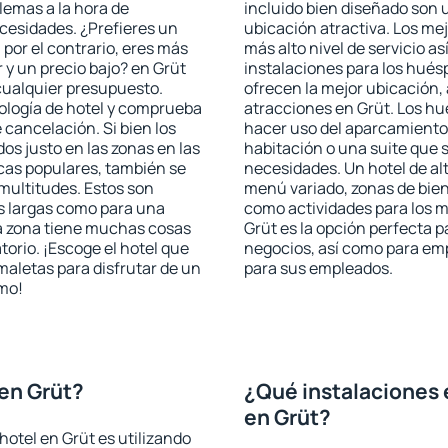
blemas a la hora de
incluido bien diseñado son 
ecesidades. ¿Prefieres un
ubicación atractiva. Los mej
, por el contrario, eres más
más alto nivel de servicio a
y un precio bajo? en Grüt
instalaciones para los huésp
cualquier presupuesto.
ofrecen la mejor ubicación, 
pología de hotel y comprueba
atracciones en Grüt. Los hu
 cancelación. Si bien los
hacer uso del aparcamiento 
os justo en las zonas en las
habitación o una suite que 
icas populares, también se
necesidades. Un hotel de al
multitudes. Estos son
menú variado, zonas de bien
s largas como para una
como actividades para los m
a zona tiene muchas cosas
Grüt es la opción perfecta pa
torio. ¡Escoge el hotel que
negocios, así como para em
maletas para disfrutar de un
para sus empleados.
smo!
en Grüt?
¿Qué instalaciones 
en Grüt?
otel en Grüt es utilizando