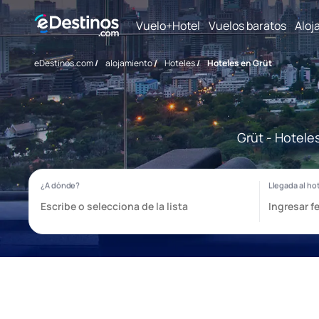
Vuelo+Hotel
Vuelos baratos
Aloj
eDestinos.com
/
alojamiento
/
Hoteles
/
Hoteles en Grüt
Grüt - Hotele