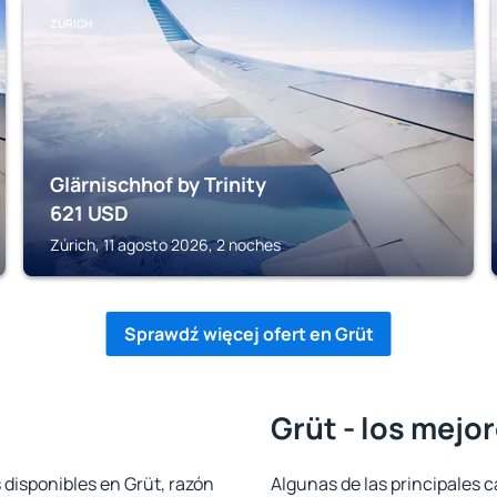
ZÚRICH
Glärnischhof by Trinity
621
USD
Zúrich, 11 agosto 2026, 2 noches
Sprawdź więcej ofert en Grüt
Grüt - los mejo
 disponibles en Grüt, razón
Algunas de las principales c