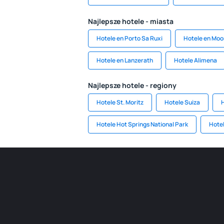
Najlepsze hotele - miasta
Hotele en Porto Sa Ruxi
Hotele en Mo
Hotele en Lanzerath
Hotele Alimena
Najlepsze hotele - regiony
Hotele St. Moritz
Hotele Suiza
H
Hotele Hot Springs National Park
Hotel