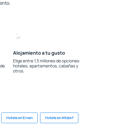
ento.
Alojamiento a tu gusto
Elige entre 1.3 millones de opciones:
 de
hoteles, apartamentos, cabañas y
otros.
Hotele en Ernen
Hotele en Altdorf