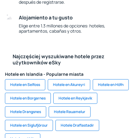
después de registrarse.
Alojamiento a tu gusto
Elige entre 1.3 millones de opciones: hoteles,
apartamentos, cabañas y otros.
Najczęściej wyszukiwane hotele przez
użytkowników eSky
Hotele en Islandia - Popularne miasta
Hotele en Selfoss
Hotele en Akureyri
Hotele en Höfn
Hotele en Borgarnes
Hotele en Reykjavik
Hotele Drangsnes
Hotele Rauamelur
Hotele en Siglufjörour
Hotele Draflastadir