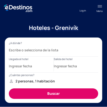
Log in
Menú
Hoteles - Grenivík