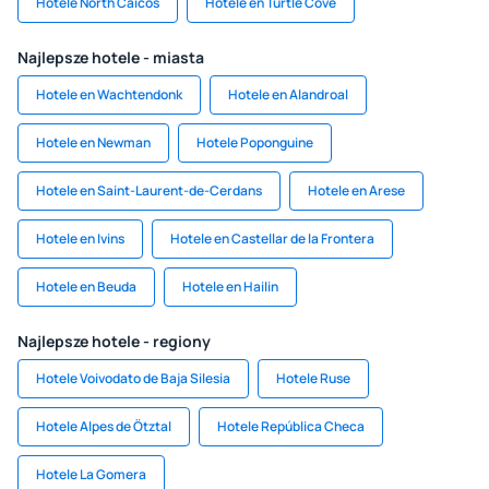
Hotele North Caicos
Hotele en Turtle Cove
Najlepsze hotele - miasta
Hotele en Wachtendonk
Hotele en Alandroal
Hotele en Newman
Hotele Poponguine
Hotele en Saint-Laurent-de-Cerdans
Hotele en Arese
Hotele en Ivins
Hotele en Castellar de la Frontera
Hotele en Beuda
Hotele en Hailin
Najlepsze hotele - regiony
Hotele Voivodato de Baja Silesia
Hotele Ruse
Hotele Alpes de Ötztal
Hotele República Checa
Hotele La Gomera