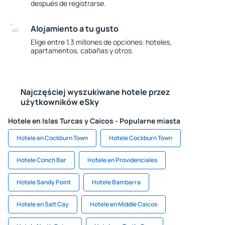
después de registrarse.
Alojamiento a tu gusto
Elige entre 1.3 millones de opciones: hoteles,
apartamentos, cabañas y otros.
Najczęściej wyszukiwane hotele przez
użytkowników eSky
Hotele en Islas Turcas y Caicos - Popularne miasta
Hotele en Cockburn Town
Hotele Cockburn Town
Hotele Conch Bar
Hotele en Providenciales
Hotele Sandy Point
Hotele Bambarra
Hotele en Salt Cay
Hotele en Middle Caicos